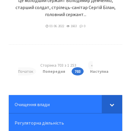
Це молодший сержант Володимир Демченко,
старший солдат, стрілець-санітар Сергій Білан,
головний сержант...
03. 06. 2022
1663
0
Сторінка 703 з 1 253
«
Початок
Попередня
703
Наступна
Очищення влади
Регуляторна діяльність