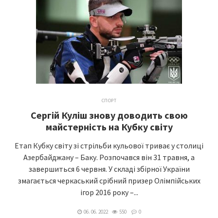
СПОРТ
Сергій Куліш знову доводить свою
майстерність на Кубку світу
Етап Кубку світу зі стрільби кульової триває у столиці
Азербайджану – Баку. Розпочався він 31 травня, а
завершиться 6 червня. У складі збірної України
змагається черкаський срібний призер Олімпійських
ігор 2016 року –...
06. 06. 2022
550
0