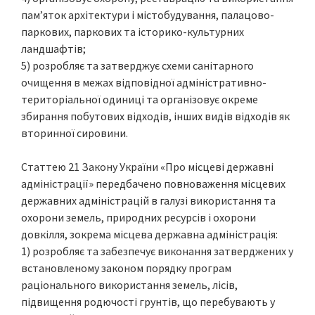
пам’яток архітектури і містобудування, палацово-
паркових, паркових та історико-культурних
ландшафтів;
5) розробляє та затверджує схеми санітарного
очищення в межах відповідної адміністративно-
територіальної одиниці та організовує окреме
збирання побутових відходів, інших видів відходів як
вторинної сировини.
Статтею 21 Закону України «Про місцеві державні
адміністрації» передбачено повноваження місцевих
державних адміністрацій в галузі використання та
охорони земель, природних ресурсів і охорони
довкілля, зокрема місцева державна адміністрація:
1) розробляє та забезпечує виконання затверджених у
встановленому законом порядку програм
раціонального використання земель, лісів,
підвищення родючості грунтів, що перебувають у