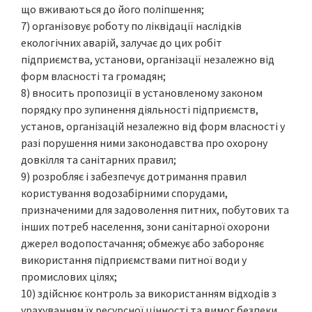
що вживаються до його поліпшення;
7) організовує роботу по ліквідації наслідків
екологічних аварій, залучає до цих робіт
підприємства, установи, організації незалежно від
форм власності та громадян;
8) вносить пропозиції в установленому законом
порядку про зупинення діяльності підприємств,
установ, організацій незалежно від форм власності у
разі порушення ними законодавства про охорону
довкілля та санітарних правил;
9) розробляє і забезпечує дотримання правил
користування водозабірними спорудами,
призначеними для задоволення питних, побутових та
інших потреб населення, зони санітарної охорони
джерел водопостачання; обмежує або забороняє
використання підприємствами питної води у
промислових цілях;
10) здійснює контроль за використанням відходів з
урахуванням їх ресурсної цінності та вимог безпеки