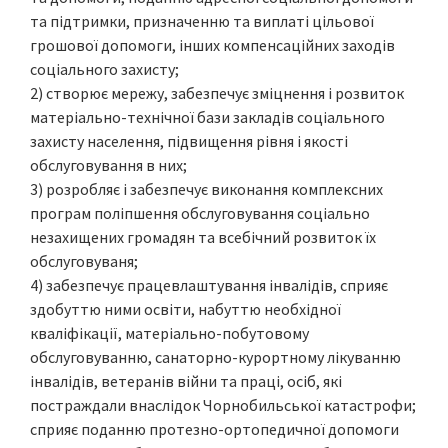
та підтримки, призначенню та виплаті цільової
грошової допомоги, інших компенсаційних заходів
соціального захисту;
2) створює мережу, забезпечує зміцнення і розвиток
матеріально-технічної бази закладів соціального
захисту населення, підвищення рівня і якості
обслуговування в них;
3) розробляє і забезпечує виконання комплексних
програм поліпшення обслуговування соціально
незахищених громадян та всебічний розвиток їх
обслуговуваня;
4) забезпечує працевлаштування інвалідів, сприяє
здобуттю ними освіти, набуттю необхідної
кваліфікації, матеріально-побутовому
обслуговуванню, санаторно-курортному лікуванню
інвалідів, ветеранів війни та праці, осіб, які
постраждали внаслідок Чорнобильської катастрофи;
сприяє поданню протезно-ортопедичної допомоги