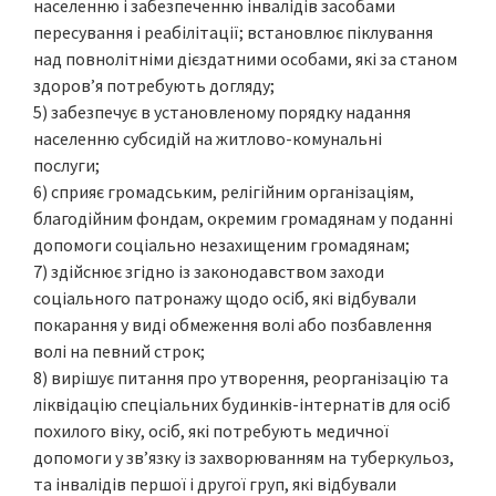
населенню і забезпеченню інвалідів засобами
пересування і реабілітації; встановлює піклування
над повнолітніми дієздатними особами, які за станом
здоров’я потребують догляду;
5) забезпечує в установленому порядку надання
населенню субсидій на житлово-комунальні
послуги;
6) сприяє громадським, релігійним організаціям,
благодійним фондам, окремим громадянам у поданні
допомоги соціально незахищеним громадянам;
7) здійснює згідно із законодавством заходи
соціального патронажу щодо осіб, які відбували
покарання у виді обмеження волі або позбавлення
волі на певний строк;
8) вирішує питання про утворення, реорганізацію та
ліквідацію спеціальних будинків-інтернатів для осіб
похилого віку, осіб, які потребують медичної
допомоги у зв’язку із захворюванням на туберкульоз,
та інвалідів першої і другої груп, які відбували