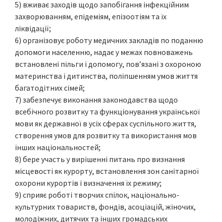
5) вживає заходів щодо запобігання інфекційним
захворюванням, епідеміям, епізоотіям та їх
ліквідації;
6) організовує роботу медичних закладів по поданню
допомоги населенню, надає у межах повноважень
встановлені пільги і допомогу, пов’язані з охороною
материнства і дитинства, поліпшенням умов життя
багатодітних сімей;
7) забезпечує виконання законодавства щодо
всебічного розвитку та функціонування української
мови як державної в усіх сферах суспільного життя,
створення умов для розвитку та використання мов
інших національностей;
8) бере участь у вирішенні питань про визнання
місцевості як курорту, встановлення зон санітарної
охорони курортів і визначення їх режиму;
9) сприяє роботі творчих спілок, національно-
культурних товариств, фондів, асоціацій, жіночих,
молодіжних, дитячих та інших громадських