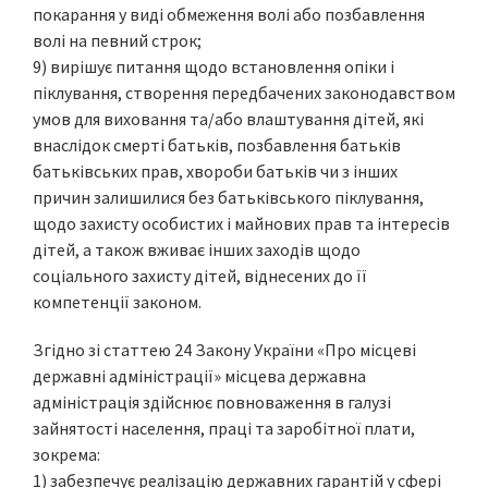
покарання у виді обмеження волі або позбавлення
волі на певний строк;
9) вирішує питання щодо встановлення опіки і
піклування, створення передбачених законодавством
умов для виховання та/або влаштування дітей, які
внаслідок смерті батьків, позбавлення батьків
батьківських прав, хвороби батьків чи з інших
причин залишилися без батьківського піклування,
щодо захисту особистих і майнових прав та інтересів
дітей, а також вживає інших заходів щодо
соціального захисту дітей, віднесених до її
компетенції законом.
Згідно зі статтею 24 Закону України «Про місцеві
державні адміністрації» місцева державна
адміністрація здійснює повноваження в галузі
зайнятості населення, праці та заробітної плати,
зокрема:
1) забезпечує реалізацію державних гарантій у сфері