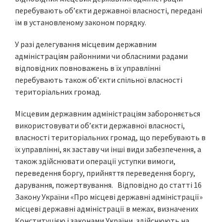
перебувають об’єкти державної власності, передані
їм в установленому законом порядку.
У разі делегування місцевим державним
адміністраціям районними чи обласними радами
відповідних повноважень в їх управлінні
перебувають також об’єкти спільної власності
територіальних громад.
Місцевим державним адміністраціям забороняється
використовувати об’єкти державної власності,
власності територіальних громад, що перебувають в
їх управлінні, як заставу чи інші види забезпечення, а
також здійснювати операції уступки вимоги,
переведення боргу, прийняття переведення боргу,
дарування, пожертвування. Відповідно до статті 16
Закону України «Про місцеві державні адміністрації»
місцеві державні адміністрації в межах, визначених
Конституцією і законами України, здійснюють на