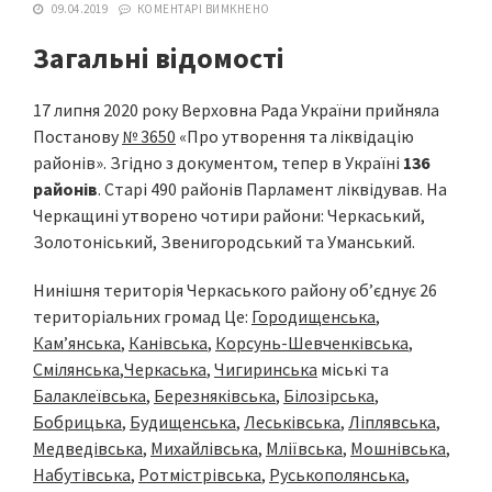
09.04.2019
КОМЕНТАРІ ВИМКНЕНО
Загальні відомості
17 липня 2020 року Верховна Рада України прийняла
Постанову
№ 3650
«Про утворення та ліквідацію
районів». Згідно з документом, тепер в Україні
136
районів
. Старі 490 районів Парламент ліквідував. На
Черкащині утворено чотири райони: Черкаський,
Золотоніський, Звенигородський та Уманський.
Нинішня територія Черкаського району об’єднує 26
територіальних громад Це:
Городищенська
,
Кам’янська
,
Канівська
,
Корсунь-Шевченківська
,
Смілянська
,
Черкаська
,
Чигиринська
міські та
Балаклеївська
,
Березняківська
,
Білозірська
,
Бобрицька
,
Будищенська
,
Леськівська
,
Ліплявська
,
Медведівська
,
Михайлівська
,
Мліївська
,
Мошнівська
,
Набутівська
,
Ротмістрівська
,
Руськополянська
,