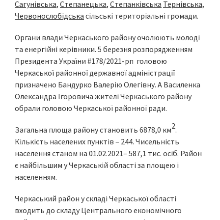
Сагунівська
,
Степанецька
,
Степанківська
Тернівська
,
Червонослобідська
сільські територіальні громади.
Органи влади Черкаського району очолюють молоді
та енергійні керівники. 5 березня розпорядженням
Президента України #178/2021-рп головою
Черкаської районної державної адміністрації
призначено Бандурко Валерію Олегівну. А Василенка
Олександра Ігоровича жителі Черкаського району
обрали головою Черкаської районної ради.
2
Загальна площа району становить 6878,0 км
.
Кількість населених пунктів – 244. Чисельність
населення станом на 01.02.2021– 587,1 тис. осіб. Район
є найбільшим у Черкаській області за площею і
населенням.
Черкаський район у складі Черкаської області
входить до складу Центрального економічного