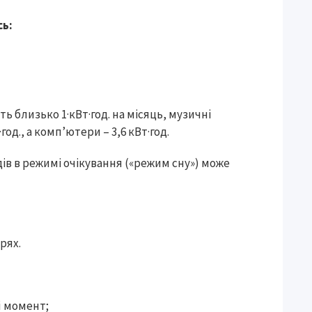
сь:
 близько 1·кВт·год. на місяць, музичні
год., а комп’ютери – 3,6 кВт·год.
в в режимі очікування («режим сну») може
рях.
й момент;