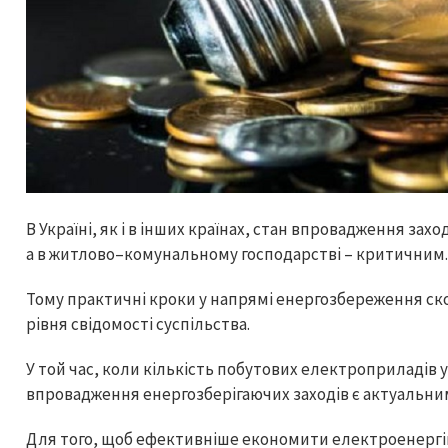
В Україні, як і в інших країнах, стан впровадження зах
а в житлово–комунальному господарстві – критичним
Тому практичні кроки у напрямі енергозбереження ск
рівня свідомості суспільства.
У той час, коли кількість побутових електроприладів
впровадження енергозберігаючих заходів є актуальни
Для того, щоб ефективніше економити електроенергію