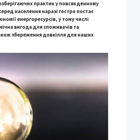
озберігаючих практик у повсякденному
 серед населення наразі гостро постає
номії енергоресурсів, у тому числі
мічна вигода для споживачів та
також збереження довкілля для наших