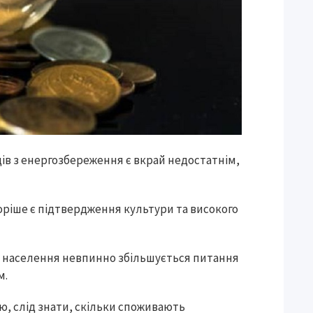
одів з енергозбереження є вкрай недостатнім,
.
оріше є підтвердження культури та високого
 у населення невпинно збільшується питання
м.
, слід знати, скільки споживають