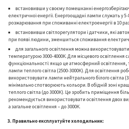
встановивши у своєму помешканні енергозберігаю
електричної енергії. Енергоощадні лампи служать у 5-
розжарювання при споживанні електроенергії в 10 ра
встановивши світлорегулятори і датчики, які ав
при появі людини, зменшиться споживання електричн
для загального освітлення можна використовувати
температурою 3000-4000К. Для місцевого освітлення с
функціональності: якщо це атмосферний освітлення,
лампи теплого світла (2500-3000К). Для освітлення ро
використовувати лампи нейтрального білого світла (350
мінімально спотворюють кольори. В обідній зоні кра
теплого світла (до 3000К). Це зробить приміщення біл
рекомендується використовувати освітлення двох виді
а загальне освітлення – до 3000К.
3. Правильно експлуатуйте холодильник: