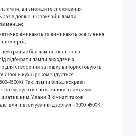
чі лампи, ви зменшите споживання
8 разів довше ніж звичайні лампи
зів менше;
томатично вмикають та вимикають освітлення
ої енергії;
 нейтральні білі лампи з колірною
лід підбирати лампи виходячи з
 то для створення затишку використовують
бочої зони кухні рекомендується
0-4500К). Такі лампи більш яскраві і
ще розміщувати світильники з лампами
ьш затишним. У ванній кімнаті також
в: для підсвічування дзеркал – 3000-4500К,