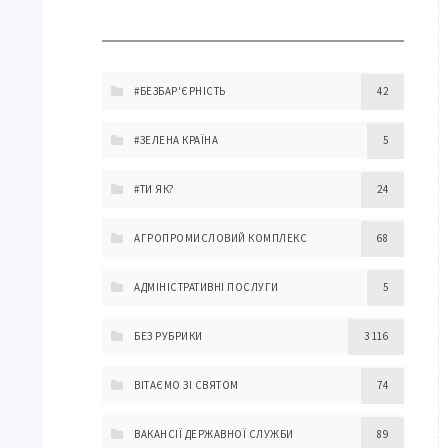
#БЕЗБАР'ЄРНІСТЬ
42
#ЗЕЛЕНА КРАЇНА
5
#ТИ ЯК?
24
АГРОПРОМИСЛОВИЙ КОМПЛЕКС
68
АДМІНІСТРАТИВНІ ПОСЛУГИ
5
БЕЗ РУБРИКИ
3 116
ВІТАЄМО ЗІ СВЯТОМ
74
ВАКАНСІЇ ДЕРЖАВНОЇ СЛУЖБИ
89