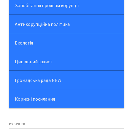
Запобігання проявам корупції
Антикорупційна політика
Екологія
Цивільний захист
Громадська рада NEW
Корисні посилання
РУБРИКИ