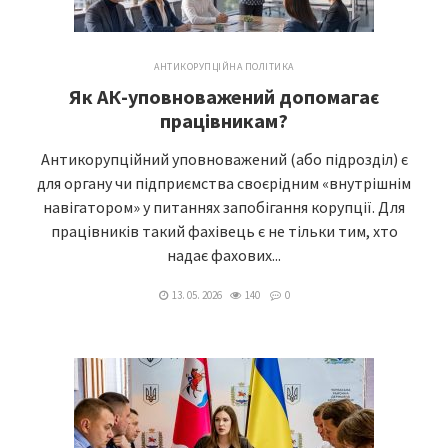
АНТИКОРУПЦІЙНА ПОЛІТИКА
Як АК-уповноважений допомагає
працівникам?
Антикорупційний уповноважений (або підрозділ) є
для органу чи підприємства своєрідним «внутрішнім
навігатором» у питаннях запобігання корупції. Для
працівників такий фахівець є не тільки тим, хто
надає фахових...
13. 05. 2026
140
0