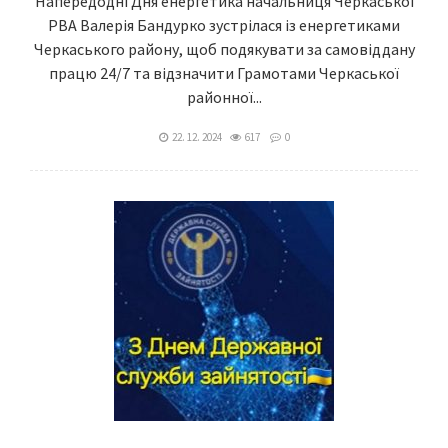
Напередодні Дня енергетика начальниця Черкаської
РВА Валерія Бандурко зустрілася із енергетиками
Черкаського району, щоб подякувати за самовіддану
працю 24/7 та відзначити Грамотами Черкаської
районної...
22. 12. 2024
617
0