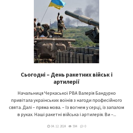
Сьогодні – День ракетних військ і
артилерії
Начальниця Черкаської РВА Валерія Бандурко
привітала українських воїнів з нагоди професійного
свята. Далі – пряма мова. – Із вогнем у серці, із запалом
в руках. Наші ракетні війська і артилерія. Ви –...
04. 12. 2024
594
0