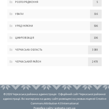
РОЗПОРЯДЖЕННЯ
5
УВАГА!
316
УРЯД УКРАЇНИ
506
ЦИФРОВІЗАЦІЯ
106
ЧЕРКАСЬКА ОБЛАСТЬ
3 388
ЧЕРКАСЬКИЙ РАЙОН
2 478
© 2026 Черкаська районна адміністрація · Офіційний сайт Черкаської районної
адміністрації. Всі матеріали на цьому сайті розміщені на умовах ліцензії Creative
Commons Attribution 4.0 International
Розробка сайту: webseta.com.ua