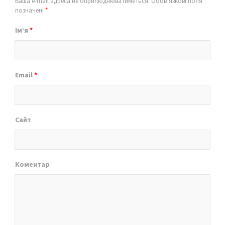
Ваша e-mail адреса не оприлюднюватиметься.
Обов’язкові поля
позначені
*
Ім’я
*
Email
*
Сайт
Коментар