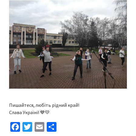
Пишайтеся, любіть рідний край!
Слава Україні! 💙💛
Fa
T
E
S