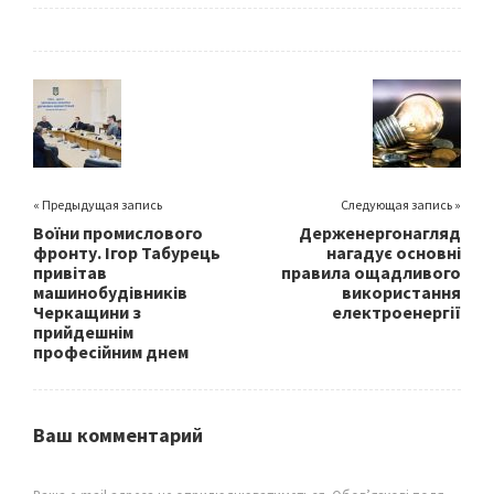
ce
wi
m
h
b
tt
ai
ar
o
er
l
e
o
k
« Предыдущая запись
Следующая запись »
Воїни промислового
​Держенергонагляд
фронту. Ігор Табурець
нагадує основні
привітав
правила ощадливого
машинобудівників
використання
Черкащини з
електроенергії
прийдешнім
професійним днем
Ваш комментарий