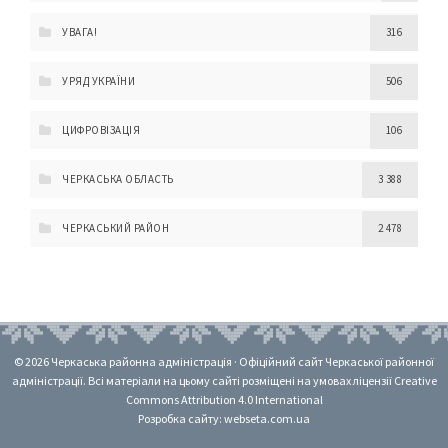
УВАГА!
316
УРЯД УКРАЇНИ
506
ЦИФРОВІЗАЦІЯ
106
ЧЕРКАСЬКА ОБЛАСТЬ
3 388
ЧЕРКАСЬКИЙ РАЙОН
2 478
© 2026 Черкаська районна адміністрація · Офіційний сайт Черкаської районної
адміністрації. Всі матеріали на цьому сайті розміщені на умовах ліцензії Creative
Commons Attribution 4.0 International
Розробка сайту: webseta.com.ua