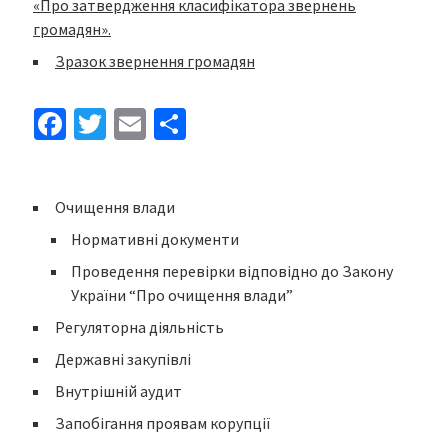
«Про затвердження класифікатора звернень
громадян».
Зразок звернення громадян
Fa
T
E
S
ce
wi
m
h
b
tt
ai
ar
Очищення влади
o
er
l
e
Нормативні документи
o
Проведення перевірки відповідно до Закону
k
України “Про очищення влади”
Регуляторна діяльність
Державні закупівлі
Внутрішній аудит
Запобігання проявам корупції