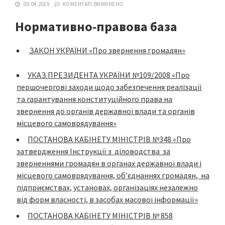
09.04.2019
КОМЕНТАРІ ВИМКНЕНО
Нормативно-правова база
ЗАКОН УКРАЇНИ «Про звернення громадян»
УКАЗ ПРЕЗИДЕНТА УКРАЇНИ №109/2008 «Про
першочергові заходи щ
одо забезпечення реалізації
та гарантування конституційного права на
звернення до органів державної влади та органів
місцевого самоврядування»
ПОСТАНОВА КАБІНЕТУ МІНІСТРІВ №348 «Про
затвердження Інструкції з діловодства за
зверненнями громадян в органах державної влади і
місцевого самоврядування, об’єднаннях громадян, на
підприємствах, установах, організаціях незалежно
від форм власності, в засобах масової інформації»
ПОСТАНОВА КАБІНЕТУ МІНІСТРІВ № 858