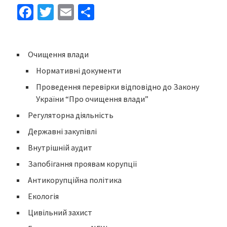
Fa
T
E
S
ce
wi
m
h
b
tt
ai
ar
Очищення влади
o
er
l
e
Нормативні документи
o
Проведення перевірки відповідно до Закону
k
України “Про очищення влади”
Регуляторна діяльність
Державні закупівлі
Внутрішній аудит
Запобігання проявам корупції
Антикорупційна політика
Екологія
Цивільний захист