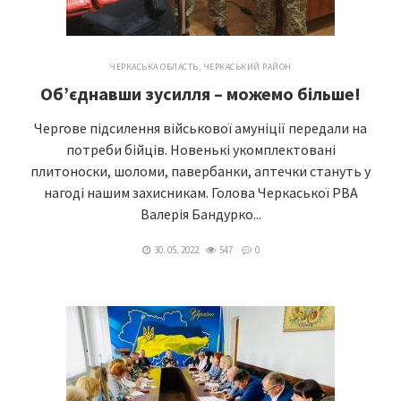
ЧЕРКАСЬКА ОБЛАСТЬ
,
ЧЕРКАСЬКИЙ РАЙОН
Об’єднавши зусилля – можемо більше!
Чергове підсилення військової амуніції передали на
потреби бійців. Новенькі укомплектовані
плитоноски, шоломи, павербанки, аптечки стануть у
нагоді нашим захисникам. Голова Черкаської РВА
Валерія Бандурко...
30. 05. 2022
547
0