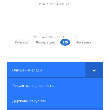
30. 05. 2022
497
0
Сторінка 705 з 1 253
«
Початок
Попередня
705
Наступна
Очищення влади
Регуляторна діяльність
Державні закупівлі