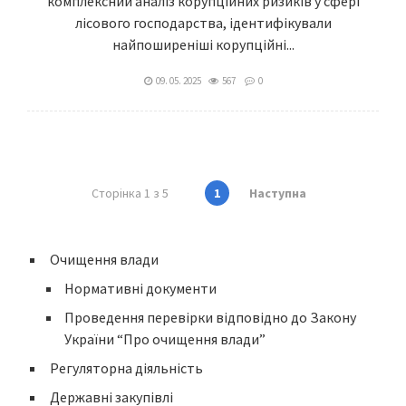
комплексний аналіз корупційних ризиків у сфері
лісового господарства, ідентифікували
найпоширеніші корупційні...
09. 05. 2025
567
0
Сторінка 1 з 5
1
Наступна
Очищення влади
Нормативні документи
Проведення перевірки відповідно до Закону
України “Про очищення влади”
Регуляторна діяльність
Державні закупівлі