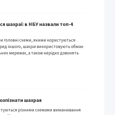
ися шахраї: в НБУ назвали топ-4
и головні схеми, якими користуються
еред іншого, шахраї використовують обман
ьних мережах, а також нерідко дзвонять
розпізнати шахрая
стуються різними схемами виманювання