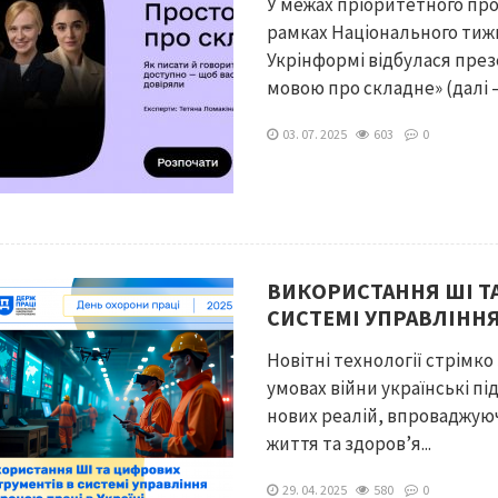
У межах пріоритетного проє
рамках Національного тижня
Укрінформі відбулася през
мовою про складне» (далі –.
03. 07. 2025
603
0
ВИКОРИСТАННЯ ШІ Т
СИСТЕМІ УПРАВЛІННЯ
Новітні технології стрімко
умовах війни українські п
нових реалій, впроваджую
життя та здоров’я...
29. 04. 2025
580
0