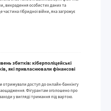
ми, викрадення особистих даних та
це частина гібридної війни, яка загрожує
вень збитків: кіберполіцейські
ів, які привласнювали фінансові
ки отримували доступ до онлайн-банкінгу
 заощадження. Фігурантам оголошено про
 заходи у вигляді тримання під вартою.