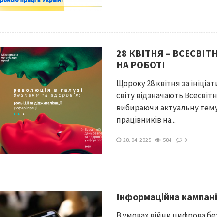
28 КВІТНЯ – ВСЕСВІТ
НА РОБОТІ
Щороку 28 квітня за ініціа
світу відзначають Всесвітн
вибираючи актуальну тему,
працівників на...
28. 04. 2025
584
0
Інформаційна кампані
В умовах війни цифрова бе