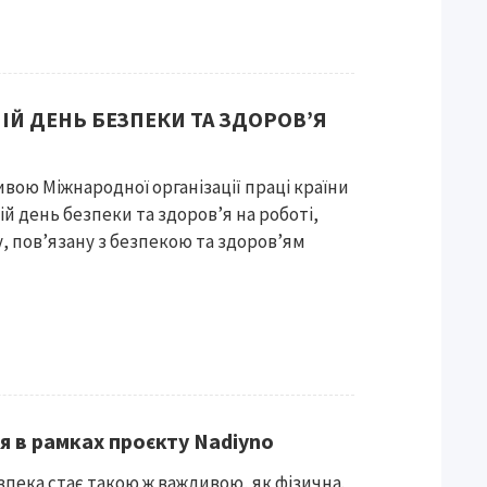
НІЙ ДЕНЬ БЕЗПЕКИ ТА ЗДОРОВ’Я
тивою Міжнародної організації праці країни
ій день безпеки та здоров’я на роботі,
 пов’язану з безпекою та здоров’ям
я в рамках проєкту Nadiyno
зпека стає такою ж важливою, як фізична.