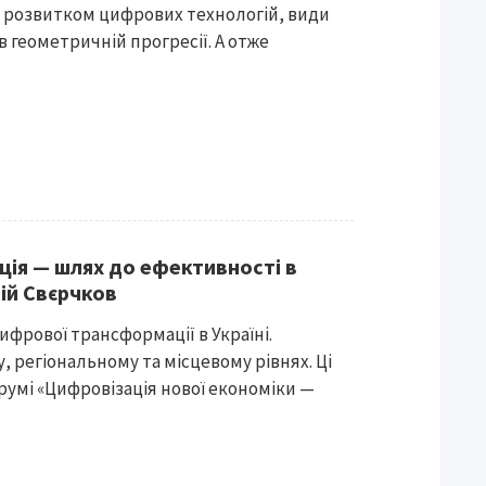
, з розвитком цифрових технологій, види
 геометричній прогресії. А отже
ія — шлях до ефективності в
гій Свєрчков
фрової трансформації в Україні.
, регіональному та місцевому рівнях. Ці
умі «Цифровізація нової економіки —