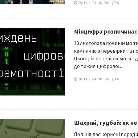
09. 12. 2024
610
0
Мінцифра розпочинає
18 листопада починаємо т
кампанію з перевірки та п
Цьогоріч перевіряємо, як д
до тижня цифрової...
18. 11. 2024
628
0
Шахрай, гудбай: як н
Поліція дає корисні поради