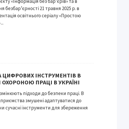
кту «Інформація без бар’єрів» та в
 безбар’єрності 21 травня 2025 р. в
ентація освітнього серіалу «Простою
..
А ЦИФРОВИХ ІНСТРУМЕНТІВ В
 ОХОРОНОЮ ПРАЦІ В УКРАЇНІ
 змінюють підходи до безпеки праці. В
ідприємства змушені адаптуватися до
чи сучасні інструменти для збереження