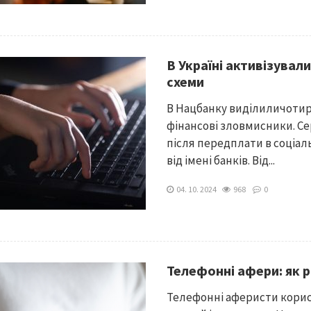
В Україні активізувал
схеми
В Нацбанку виділиличотир
фінансові зловмисники. С
після передплати в соціал
від імені банків. Від...
04. 10. 2024
968
0
Телефонні афери: як 
Телефонні аферисти кори