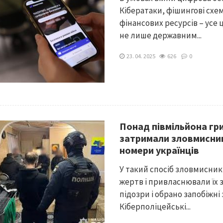
Кібератаки, фішингові схе
фінансових ресурсів – усе 
не лише державним...
23. 04. 2025
626
0
Понад півмільйона гри
затримали зловмисник
номери українців
У такий спосіб зловмисни
жертв і привласнювали їх
підозри і обрано запобіжні
Кіберполіцейські...