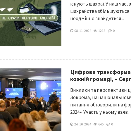
існують шахраї. У наш час
шахрайства збільшуються в
неодмінно знайдуться...
08. 11. 2024
1212
0
Цифрова трансформац
кожній громаді, – Сер
Виклики та перспективи ци
Зокрема, на національному
питання обговорили на фор
2024». Участь у ньому взяв...
24. 10. 2024
645
0