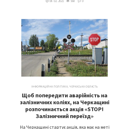
08. 02. 2021
568
0
ІНФОРМАЦІЙНА ПОЛІТИКА
,
ЧЕРКАСЬКА ОБЛАСТЬ
Щоб попередити аварійність на
залізничних коліях, на Черкащині
розпочинається акція «STOP!
Залізничний переїзд»
На Черкащині стартує акція, яка має на меті