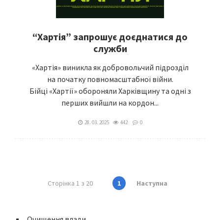
“Хартія” запрошує доєднатися до
служби
«Хартія» виникла як добровольчий підрозділ
на початку повномасштабної війни.
Бійці «Хартії» обороняли Харківщину та одні з
перших вийшли на кордон...
28. 03. 2025
442
0
Сторінка 1 з 20
1
Наступна
Очищення влади