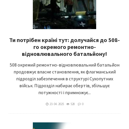
Ти потрібен країні тут: долучайся до 508-
го окремого ремонтно-
відновлювального батальйону!
508 окремий ремонтно-відновлювальний батальйон
продовжує власне становлення, як флагманський
підрозділ забезпечення в структурі Сухопутних
військ. Підрозділ набирає обертів, збільшує
потужності і примножує...
23. 04. 2025
528
0