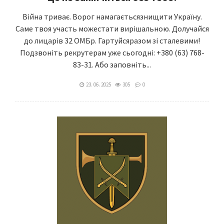
Війна триває. Ворог намагаєтьсязнищити Україну.
Саме твоя участь можестати вирішальною. Долучайся
до лицарів 32 ОМБр. Гартуйсяразом зі сталевими!
Подзвоніть рекрутерам уже сьогодні: +380 (63) 768-
83-31‬. Або заповніть...
23. 06. 2025
305
0