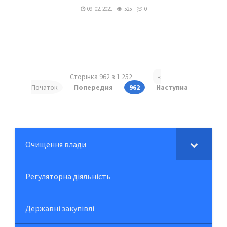
09. 02. 2021
525
0
Сторінка 962 з 1 252
«
Початок
Попередня
962
Наступна
Очищення влади
Регуляторна діяльність
Державні закупівлі