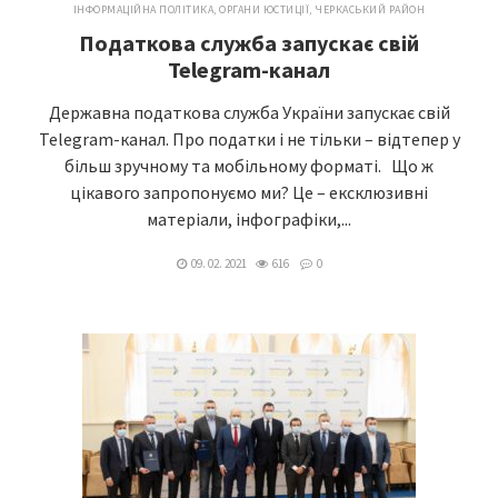
ІНФОРМАЦІЙНА ПОЛІТИКА
,
ОРГАНИ ЮСТИЦІЇ
,
ЧЕРКАСЬКИЙ РАЙОН
Податкова служба запускає свій
Telegram-канал
Державна податкова служба України запускає свій
Telegram-канал. Про податки і не тільки – відтепер у
більш зручному та мобільному форматі. Що ж
цікавого запропонуємо ми? Це­ – ексклюзивні
матеріали, інфографіки,...
09. 02. 2021
616
0