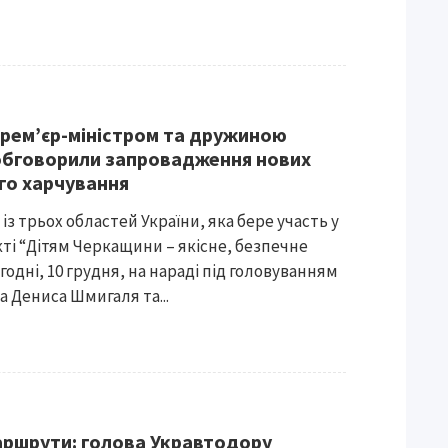
 Прем’єр-міністром та дружиною
обговорили запровадження нових
го харчування
з трьох областей України, яка бере участь у
ті “Дітям Черкащини – якісне, безпечне
годні, 10 грудня, на нараді під головуванням
а Дениса Шмигаля та...
аршрути: голова Укравтодору