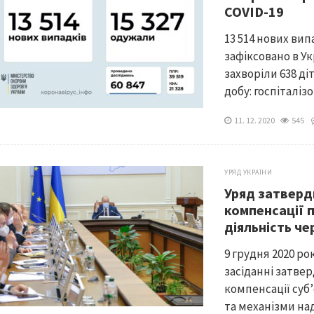
COVID-19
13 514 нових вип
зафіксовано в Ук
захворіли 638 ді
добу: госпіталізо
11. 12. 2020
545
УРЯД УКРАЇНИ
Уряд затверд
компенсації 
діяльність че
9 грудня 2020 ро
засіданні затве
компенсації суб
та механізми над