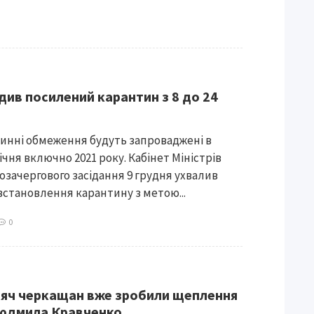
див посилений карантин з 8 до 24
инні обмеження будуть запроваджені в
 січня включно 2021 року. Кабінет Міністрів
позачергового засідання 9 грудня ухвалив
встановлення карантину з метою...
0
сяч черкащан вже зробили щеплення
 Людмила Кравченко