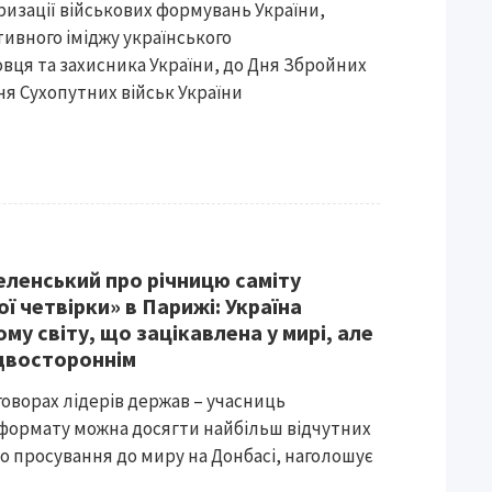
изації військових формувань України,
ивного іміджу українського
вця та захисника України, до Дня Збройних
ня Сухопутних військ України
ленський про річницю саміту
ї четвірки» в Парижі: Україна
му світу, що зацікавлена у мирі, але
 двостороннім
оворах лідерів держав – учасниць
формату можна досягти найбільш відчутних
о просування до миру на Донбасі, наголошує