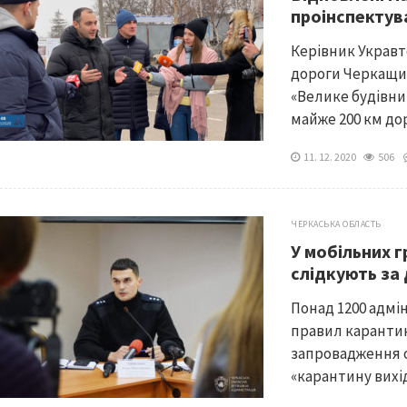
проінспектув
Керівник Украв
дороги Черкащи
«Велике будівниц
майже 200 км дор
11. 12. 2020
506
ЧЕРКАСЬКА ОБЛАСТЬ
У мобільних 
слідкують за
Понад 1200 адмі
правил карантин
запровадження о
«карантину вихід