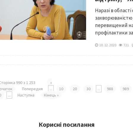
Наразі в області
захворюваністю 
перевищений на
профілактики за
10. 12. 2020
721
Сторінка 990 з 1 253
«
очаток
Попередня
...
10
20
30
...
988
989
0
...
Наступна
Кінець »
Корисні посилання