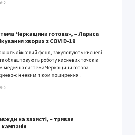
0
тема Черкащини готова», – Лариса
ікування хворих з COVID-19
рюють ліжковий фонд, закуповують кисневі
та облаштовують роботу кисневих точок в
ом медична система Черкащини готова
уднево-січневим піком поширення...
0
авжди на захисті, – триває
 кампанія