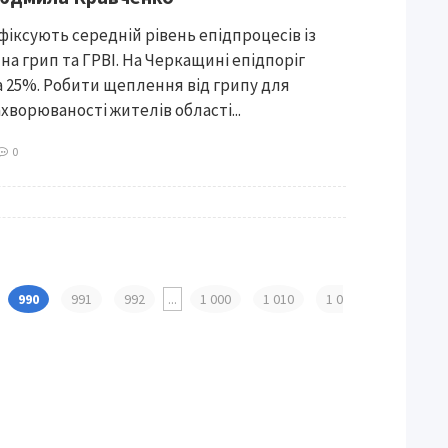
 фіксують середній рівень епідпроцесів із
на грип та ГРВІ. На Черкащині епідпоріг
 25%. Робити щеплення від грипу для
хворюваності жителів області...
0
990
991
992
...
1 000
1 010
1 0