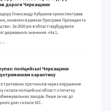
ав дороги Черкащини
тодору Олександр Кубраков проінспектував
ни, оновлені в рамках Програми Президента
тво». За 2020 рік в області відбудували
іг державного значення. «На 1...
0
групах: поліцейські Черкащини
 дотриманням карантину
ністративних протоколів через порушення
у склали поліцейські області з початку
бмежувальних заходів. Лише за час дії
ного дня» склали 167...