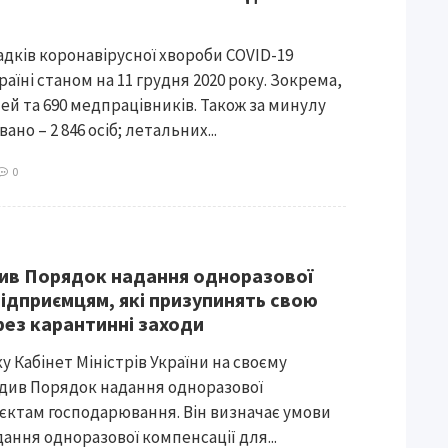
адків коронавірусної хвороби COVID-19
раїні станом на 11 грудня 2020 року. Зокрема,
тей та 690 медпрацівників. Також за минулу
вано – 2 846 осіб; летальних...
0
ив Порядок надання одноразової
підприємцям, які призупинять свою
рез карантинні заходи
ку Кабінет Міністрів України на своєму
рдив Порядок надання одноразової
’єктам господарювання. Він визначає умови
ання одноразової компенсації для...