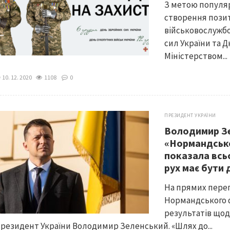
З метою популяр
створення позит
військовослужбо
сил України та Д
Міністерством...
10. 12. 2020
1108
0
ПРЕЗИДЕНТ УКРАЇНИ
Володимир Зе
«Нормандсько
показала всьо
рух має бути
На прямих перег
Нормандського 
результатів щод
резидент України Володимир Зеленський. «Шлях до...