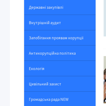
Державні закупівлі
Внутрішній аудит
Запобігання проявам корупції
Антикорупційна політика
Екологія
Цивільний захист
Громадська рада NEW