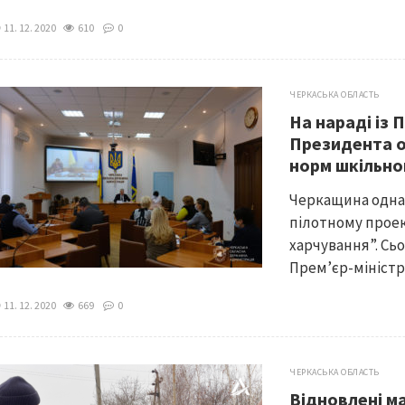
11. 12. 2020
610
0
ЧЕРКАСЬКА ОБЛАСТЬ
На нараді із
Президента 
норм шкільно
Черкащина одна і
пілотному проек
харчування”. Сьо
Прем’єр-міністр
11. 12. 2020
669
0
ЧЕРКАСЬКА ОБЛАСТЬ
Відновлені м