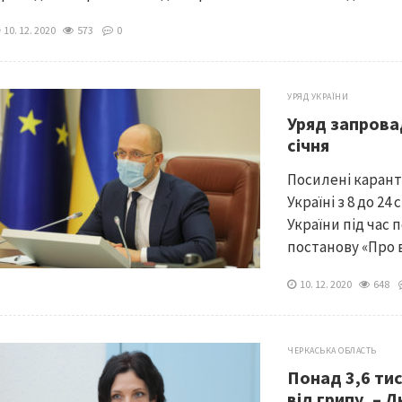
10. 12. 2020
573
0
УРЯД УКРАЇНИ
Уряд запрова
січня
Посилені карант
Україні з 8 до 24
України під час 
постанову «Про 
10. 12. 2020
648
ЧЕРКАСЬКА ОБЛАСТЬ
Понад 3,6 ти
від грипу, –