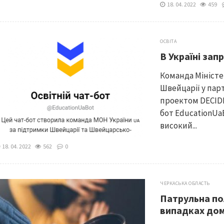
18. 04. 2022
459
ОСВІТА
В Україні зап
Команда Міністер
Швейцарії у пар
проектом DECIDE
бот EducationUaB
високий...
18. 04. 2022
562
0
ЧЕРКАСЬКА ОБЛАСТЬ
Патрульна пол
випадках до