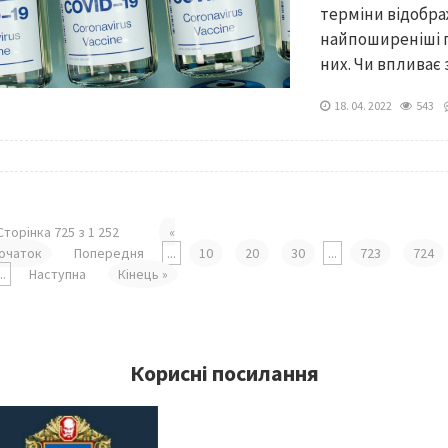
терміни відобра
найпоширеніші п
них. Чи впливає 
18. 04. 2022
543
Сторінка 725 з 1 252
«
очаток
Попередня
...
10
20
30
...
723
724
...
Наступна
Кінець »
Корисні посилання