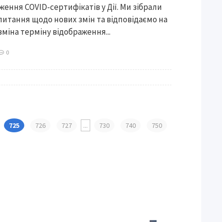
ження COVID-сертифікатів у Дії. Ми зібрали
итання щодо нових змін та відповідаємо на
зміна терміну відображення...
0
725
726
727
...
730
740
750