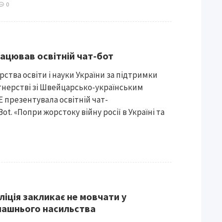
0
рацював освітній чат-бот
ства освіти і науки України за підтримки
тнерстві зі Швейцарсько-українським
 презентувала освітній чат-
ot. «Попри жорстоку війну росії в Україні та
іція закликає не мовчати у
машнього насильства