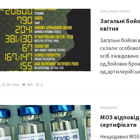
ВІЙСЬКОВА СЛУЖБА
Загальні бой
квітня
Загальні бойові 
склали: особовог
осіб ліквідовано 
од,бойових брон
од,артилерійськи
18. 04. 2022
485
0
МЕДИЦИНА
МОЗ відповід
сертифікати
Нещодавно МОЗ 