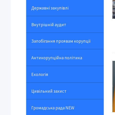
Державні закупівлі
Внутрішній аудит
Запобігання проявам корупції
Антикорупційна політика
Екологія
Цивільний захист
Громадська рада NEW