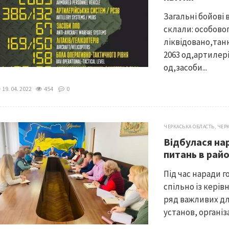
Загальні бойові 
склали: особовог
ліквідовано,тан
2063 од,артилері
од,засоби...
19. 04. 2022
454
0
ЧЕРКАСЬКА ОБЛАСТЬ
,
ЧЕР
Відбулася на
питань в райо
Під час наради 
спільно із кері
ряд важливих дл
установ, організ