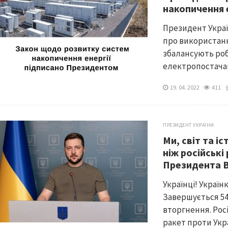
накопичення 
Президент Укра
про використання
збалансують роб
електропостачан
19. 04. 2022
411
ПРЕЗИДЕНТ УКРАЇНИ
Ми, світ та і
ніж російські
Президента 
Українці! Україн
Завершується 54
вторгнення. Рос
ракет проти Укра