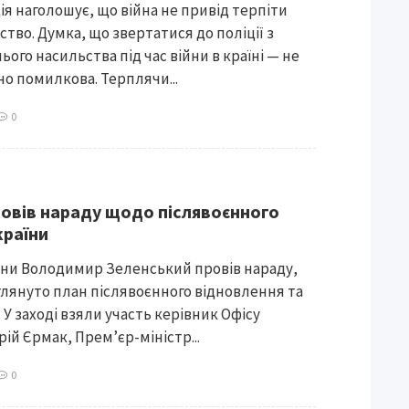
ія наголошує, що війна не привід терпіти
тво. Думка, що звертатися до поліції з
ого насильства під час війни в країні — не
но помилкова. Терплячи...
0
овів нараду щодо післявоєнного
країни
їни Володимир Зеленський провів нараду,
зглянуто план післявоєнного відновлення та
 У заході взяли участь керівник Офісу
ій Єрмак, Прем’єр-міністр...
0