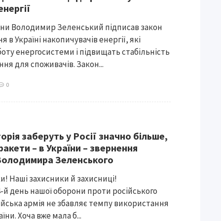
енергії
їни Володимир Зеленський підписав закон
 в Україні накопичувачів енергії, які
оту енергосистеми і підвищать стабільність
ня для споживачів. Закон...
0
сторія заберуть у Росії значно більше,
 ракети – в України – звернення
Володимира Зеленського
ки! Наші захисники й захисниці!
-й день нашої оборони проти російського
ійська армія не збавляє темпу використання
їни. Хоча вже мала б...