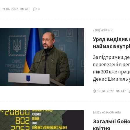
19. 04. 2022
415
0
УРЯД УКРАЇНИ
Уряд виділив 
наймає внутр
За підтримки де
перевезені в рег
ніж 200 вже пра
Денис Шмигаль у 
19. 04. 2022
417
ВІЙСЬКОВА СЛУЖБА
Загальні бой
квітня