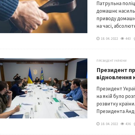
Патрульна поліц
домашнє насильс
приводу домашнь
на часі, абсолют
18. 04. 2022
443
ПРЕЗИДЕНТ УКРАЇНИ
Президент пр
відновлення 
Президент Укра
на якій було ро
розвитку країни.
Президента Андр
18. 04. 2022
436