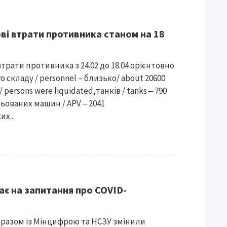
ові втрати противника станом на 18
втрати противника з 24.02 до 18.04 орієнтовно
о складу / personnel – близько/ about 20600
/ persons were liquidated,танків / tanks ‒ 790
ьованих машин / APV ‒ 2041
х...
ає на запитання про COVID-
разом із Мінцифрою та НСЗУ змінили