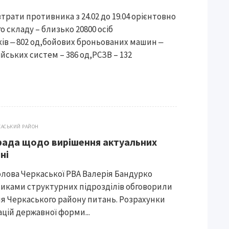
втрати противника з 24.02 до 19.04 орієнтовно
о складу – близько 20800 осіб
ків ‒ 802 од,бойових броньованих машин ‒
йських систем – 386 од,РСЗВ – 132
КАСЬКИЙ РАЙОН
рада щодо вирішення актуальних
ні
голова Черкаської РВА Валерія Бандурко
вниками структурних підрозділів обговорили
я Черкаського району питань. Розрахунки
ацій державної форми...