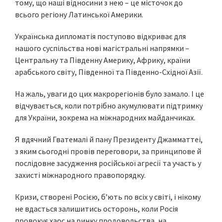
тому, що наші відносини з нею – це місточок до
всього регіону Латинської Америки.
Українська дипломатія поступово відкриває для
нашого суспільства нові магістральні напрямки –
Центральну та Південну Америку, Африку, країни
арабського світу, Південної та Південно-Східної Азії.
На жаль, уваги до цих макрорегіонів було замало. І це
відчувається, коли потрібно акумулювати підтримку
для України, зокрема на міжнародних майданчиках.
Я вдячний Гватемалі й пану Президенту Джамматтеі,
з яким сьогодні провів переговори, за принципове й
послідовне засудження російської агресії та участь у
захисті міжнародного правопорядку.
Кризи, створені Росією, бʼють по всіх у світі, і нікому
не вдасться залишитись осторонь, коли Росія
провокує хаос на ринку продовольства, на