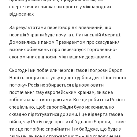
енергетичних ринках чи просто у міжнародних
відносинах.
За результатами переговорів я впевнений, що
позиція України буде почута в Латинській Америці.
Домовились з паном Президентом про скасування
візових обмежень і про перезапуск торговельно-
економічних відносин між нашими державами.
Сьогодні ми побачили чергові газові погрози Європі.
Навіть попри поступку щодо турбіни для «Північного
потоку» Росія не збирається відновлювати
постачання газу європейським країнам, як вона
зобовʼязана за контрактами. Все це робиться Росією
спеціально, щоб європейцям було максимально
складно підготуватися до зими. І це відверта газова
війна, яку Росія веде проти обʼєднаної Європи, – саме
так це потрібно сприймати. І їм байдуже, що буде з
людьми, як вони страждатимуть – від голоду через