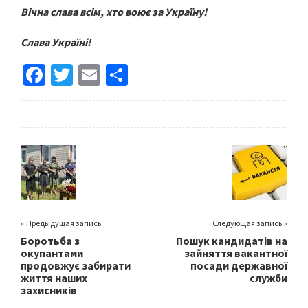
Вічна слава всім, хто воює за Україну!
Слава Україні!
Fa
T
E
S
ce
wi
m
h
b
tt
ai
ar
o
er
l
e
o
k
« Предыдущая запись
Следующая запись »
Боротьба з
Пошук кандидатів на
окупантами
зайняття вакантної
продовжує забирати
посади державної
життя наших
служби
захисників