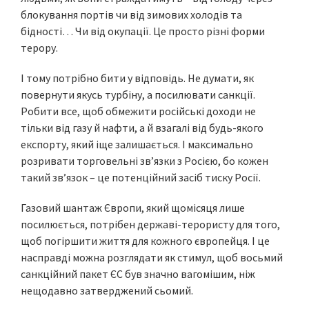
блокування портів чи від зимових холодів та
бідності… Чи від окупації. Це просто різні форми
терору.
І тому потрібно бити у відповідь. Не думати, як
повернути якусь турбіну, а посилювати санкції.
Робити все, щоб обмежити російські доходи не
тільки від газу й нафти, а й взагалі від будь-якого
експорту, який іще залишається. І максимально
розривати торговельні звʼязки з Росією, бо кожен
такий звʼязок – це потенційний засіб тиску Росії.
Газовий шантаж Європи, який щомісяця лише
посилюється, потрібен державі-терористу для того,
щоб погіршити життя для кожного європейця. І це
насправді можна розглядати як стимул, щоб восьмий
санкційний пакет ЄС був значно вагомішим, ніж
нещодавно затверджений сьомий.