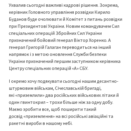
Ухвалив сьогодні важливі кадрові рішення. Зокрема,
керівник Головного управління розвідки Кирило
Буданов буде очолювати й Комітет з питань розвідки
при Президентові України. Новим командувачем Сил
спеціальних операцій Збройних Сил України
призначений бойовий генерал Віктор Хоренко. А
генерал Григорій Галаган переводиться на інший
напрямок і з метою оновлення Служби безпеки
України призначений першим заступником керівника
Центру спеціальних операцій «А» СБУ.
І окремо хочу подякувати сьогодні нашим десантно-
штурмовим військам, Січеславській бригаді,
які «приземлили» два російських військових літаки й
один гвинтокрил – трохи більше ніж за одну добу.
Маємо зробити все, щоб поширити такий
досвід «приземлення» на всі російські авіаційні та
ракетні вироби в нашому небі.