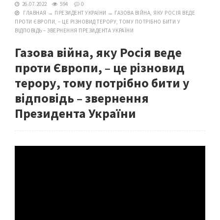
26.07.2022
594
0
ГЛАВНАЯ
→
ПРЕЗИДЕНТ УКРАЇНИ
→
ГАЗОВА ВІЙНА, ЯКУ РОСІЯ ВЕДЕ
ПРОТИ ЄВРОПИ, – ЦЕ РІЗНОВИД ТЕРОРУ, ТОМУ ПОТРІБНО БИТИ У
ВІДПОВІДЬ – ЗВЕРНЕННЯ ПРЕЗИДЕНТА УКРАЇНИ
Газова війна, яку Росія веде
проти Європи, – це різновид
терору, тому потрібно бити у
відповідь – звернення
Президента України