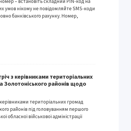
 номер – встановіть складний PIN-код на
ких умов нікому не повідомляйте SMS-коди
овно банківського рахунку. Номер,
тріч з керівниками територіальних
а Золотоніського районів щодо
з керівниками територіальних громад
кого районів під головуванням першого
ої обласної військової адміністрації