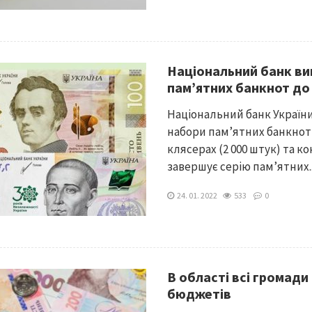
Національний банк ви
пам’ятних банкнот до
Національний банк України 
набори пам’ятних банкнот 
клясерах (2 000 штук) та ко
завершує серію пам’ятних..
24. 01. 2022
533
0
В області всі громади
бюджетів