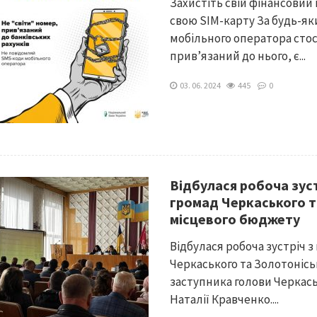
Захистіть свій фінансовий
свою SIM-карту За будь-я
мобільного оператора стос
прив’язаний до нього, є...
03. 06. 2024
445
0
Відбулася робоча зус
громад Черкаського т
місцевого бюджету
Відбулася робоча зустріч 
Черкаського та Золотонісь
заступника голови Черкаськ
Наталії Кравченко....