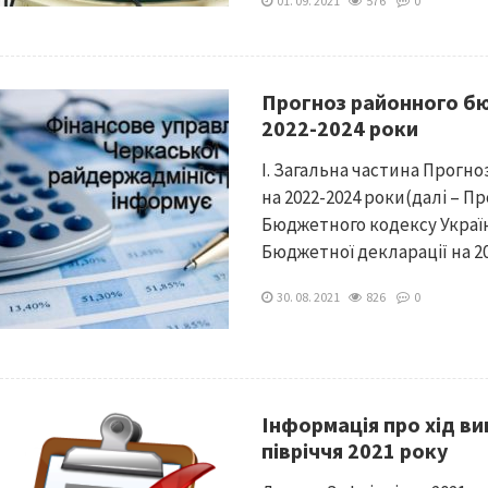
01. 09. 2021
576
0
Прогноз районного б
2022-2024 роки
І. Загальна частина Прогн
на 2022-2024 роки(далі – 
Бюджетного кодексу Україн
Бюджетної декларації на 202
30. 08. 2021
826
0
Інформація про хід в
півріччя 2021 року