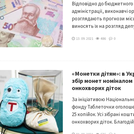
Відповідно до бюджетного 
адміністрації, виконавчі о
розглядають прогнози місц
виносять їх на розгляд депу
13. 09. 2021
486
0
«Монетки дітям»: в Ук
збір монет номіналом 
онкохворих діток
За ініціативою Національно
фонду Таблеточки оголоше
25 копійок. Усі зібрані ко
онкохворих діток. Благодійн