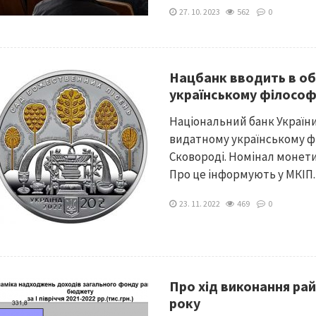
27. 10. 2023
562
0
Нацбанк вводить в об
українському філософ
Національний банк України
видатному українському ф
Сковороді. Номінал монети
Про це інформують у МКІП. 
23. 11. 2022
469
0
Про хід виконання рай
року