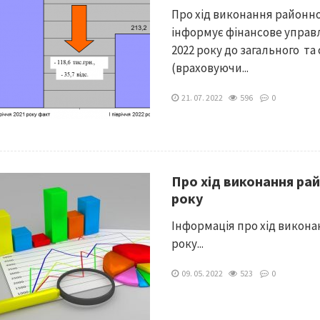
Про хід виконання районног
інформує фінансове управлі
2022 року до загального т
(враховуючи...
21. 07. 2022
596
0
Про хід виконання ра
року
Інформація про хід викона
року...
09. 05. 2022
523
0