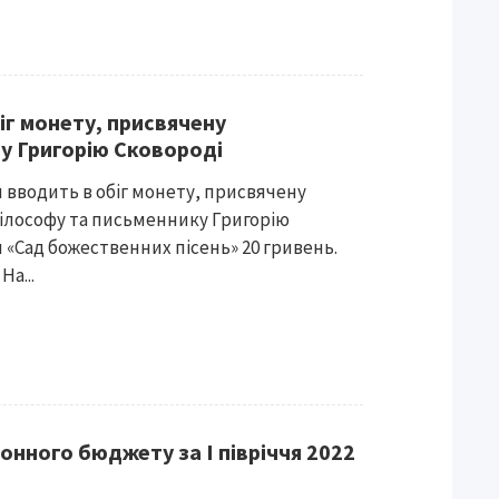
іг монету, присвячену
у Григорію Сковороді
 вводить в обіг монету, присвячену
ілософу та письменнику Григорію
 «Сад божественних пісень» 20 гривень.
На...
онного бюджету за І півріччя 2022