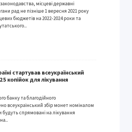
законодавства, місцеві державні
ргани рад не пізніше 1 вересня 2021 року
евих бюджетів на 2022-2024 роки та
татського...
раїні стартував всеукраїнський
25 копійок для лікування
го банку та благодійного
но всеукраїнський збір монет номіналом
шти будуть спрямовані на лікування
а...