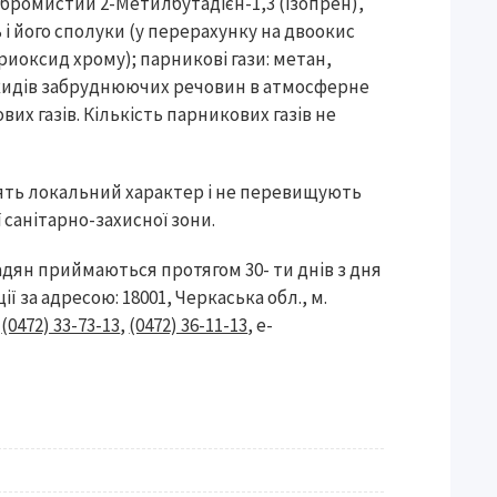
н бромистий 2-Метилбутадієн-1,3 (ізопрен),
ь і його сполуки (у перерахунку на двоокис
иоксид хрому); парникові гази: метан,
викидів забруднюючих речовин в атмосферне
их газів. Кількість парникових газів не
ять локальний характер і не перевищують
 санітарно-захисної зони.
дян приймаються протягом 30- ти днів з дня
ії за адресою: 18001, Черкаська обл., м.
,
(0472) 33-73-13
,
(0472) 36-11-13
, e-