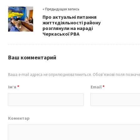
o
er
l
e
« Предыдущая запись
o
Про актуальні питання
k
життєдіяльності району
розглянули на нараді
Черкаської РВА
Ваш комментарий
Ваша e-mail адреса не оприлюднюватиметься.
Обов’язкові поля познач
Ім’я
*
Email
*
Коментар