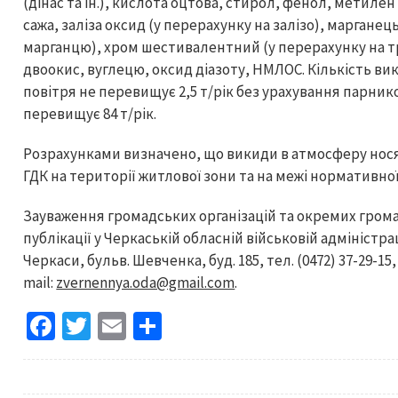
(дінас та ін.), кислота оцтова, стирол, фенол, метиле
сажа, заліза оксид (у перерахунку на залізо), марганец
марганцю), хром шестивалентний (у перерахунку на тр
двоокис, вуглецю, оксид діазоту, НМЛОС. Кількість 
повітря не перевищує 2,5 т/рік без урахування парников
перевищує 84 т/рік.
Розрахунками визначено, що викиди в атмосферу нос
ГДК на території житлової зони та на межі нормативної
Зауваження громадських організацій та окремих грома
публікації у Черкаській обласній військовій адміністрац
Черкаси, бульв. Шевченка, буд. 185, тел. (0472) 37-29-15
mail:
zvernennya.oda@gmail.com
.
Fa
T
E
S
ce
wi
m
h
b
tt
ai
ar