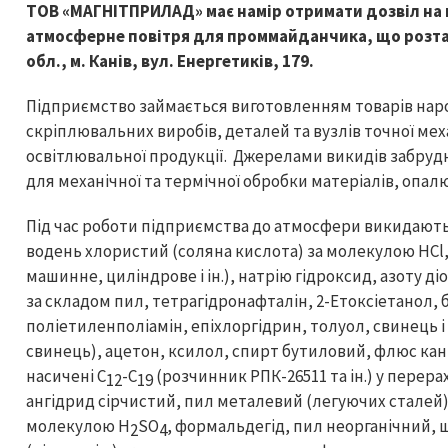
ТОВ «МАГНІТПРИЛАД» має намір отримати дозвіл на
атмосферне повітря для проммайданчика, що розта
обл., м. Канів, вул. Енергетиків, 179.
Підприємство займається виготовленням товарів нар
скріплювальних виробів, деталей та вузлів точної ме
освітлювальної продукції. Джерелами викидів забру
для механічної та термічної обробки матеріалів, опа
Під час роботи підприємства до атмосфери викидают
водень хлористий (соляна кислота) за молекулою HCl
машинне, циліндрове і ін.), натрію гідроксид, азоту 
за складом пил, тетрагідронафталін, 2-Етоксіетанол,
поліетиленполіамін, епіхлоргідрин, толуол, свинець і 
свинець), ацетон, ксилол, спирт бутиловий, флюс ка
насичені C
-C
(розчинник РПК-26511 та ін.) у перер
12
19
ангідрид сірчистий, пил металевий (легуючих сталей)
молекулою H
SO
, формальдегід, пил неорганічний, щ
2
4