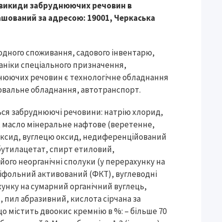
 викиди забруднюючих речовин в
шований за адресою: 19001, Черкаська
одного споживання, садового інвентарю,
ханіки спеціального призначення,
днюючих речовин є технологічне обладнання
лювальне обладнання, автотранспорт.
ься забруднюючі речовини: натрію хлорид,
, масло мінеральне нафтове (веретенне,
діоксид, вуглецю оксид, недиференційований
 бутилацетат, спирт етиловий,
його неорганічні сполуки (у перерахунку на
ніфольний активований (ФКТ), вуглеводні
ахунку на сумарний органічний вуглець,
, пил абразивний, кислота сірчана за
о містить двоокис кремнію в %: – більше 70