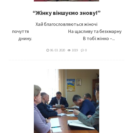
“Жінку віншуємо знову!”
Хай благословляються жіночі
почуття На щасливу та безхмарну
днину. В тобі жінко –...
06. 03. 2020
1019
0