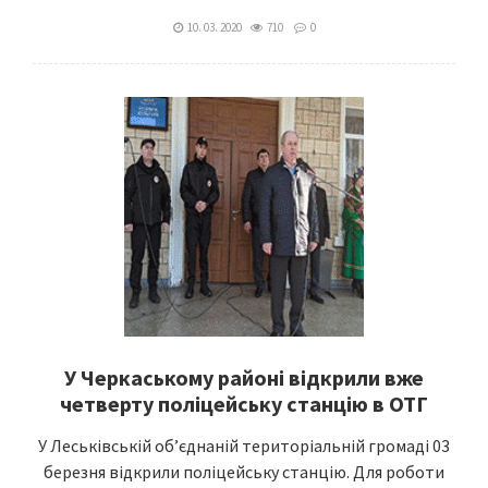
10. 03. 2020
710
0
У Черкаському районі відкрили вже
четверту поліцейську станцію в ОТГ
У Леськівській об’єднаній територіальній громаді 03
березня відкрили поліцейську станцію. Для роботи