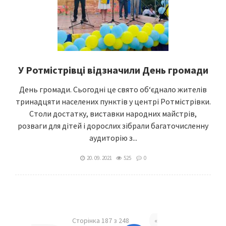
У Ротмістрівці відзначили День громади
День громади. Сьогодні це свято об‘єднало жителів
тринадцяти населених пунктів у центрі Ротмістрівки.
Столи достатку, виставки народних майстрів,
розваги для дітей і дорослих зібрали багаточисленну
аудиторію з...
20. 09. 2021
525
0
Сторінка 187 з 248
«