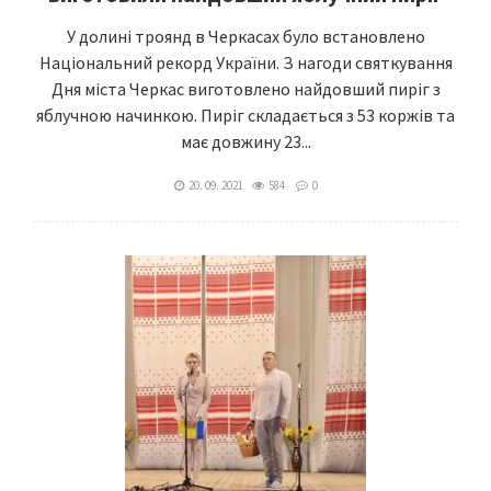
У долині троянд в Черкасах було встановлено
Національний рекорд України. З нагоди святкування
Дня міста Черкас виготовлено найдовший пиріг з
яблучною начинкою. Пиріг складається з 53 коржів та
має довжину 23...
20. 09. 2021
584
0