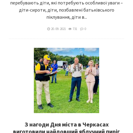
перебувають діти, які потребують особливої уваги –
діти-сироти, діти, позбавлені батьківського
піклування, діти в...
20. 09. 2021
731
0
З нагоди Дня міста в Черкасах
виготовили найдовший яблучний пиріг