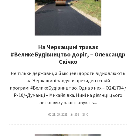
На Черкащині триває
#ВеликеБудівництво доріг, – Олександр
Скічко
Не тільки державні, а й місцеві дороги відновлюють
на Черкащині завдяки президентській
програмі #ВеликеБудівництво. Одна з них – О241704 /
Р-10/-Думанці – Михайлівка. Нині на ділянці цього
автошляху влаштовують...
21. 09. 2021
553
0