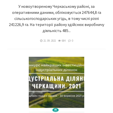
У новоутвореному Черкаському районі, за
оперативними даними, обліковується 247644,8 га
сільськогосподарських угідь, в тому числі ріллі
241226,9 га. На території району здійснює виробничу
діяльність 485...
21. 09. 2021
684
0