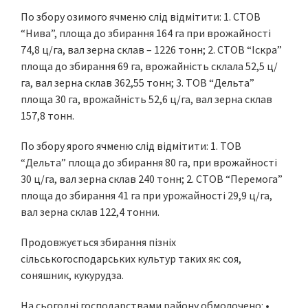
По збору озимого ячменю слід відмітити: 1. СТОВ
“Нива”, площа до збирання 164 га при врожайності
74,8 ц/га, вал зерна склав – 1226 тонн; 2. СТОВ “Іскра”
площа до збирання 69 га, врожайність склала 52,5 ц/
га, вал зерна склав 362,55 тонн; 3. ТОВ “Дельта”
площа 30 га, врожайність 52,6 ц/га, вал зерна склав
157,8 тонн.
По збору ярого ячменю слід відмітити: 1. ТОВ
“Дельта” площа до збирання 80 га, при врожайності
30 ц/га, вал зерна склав 240 тонн; 2. СТОВ “Перемога”
площа до збирання 41 га при урожайності 29,9 ц/га,
вал зерна склав 122,4 тонни.
Продовжується збирання пізніх
сільськогосподарських культур таких як: соя,
соняшник, кукурудза.
На сьогодні господарствами району обмолочено: •