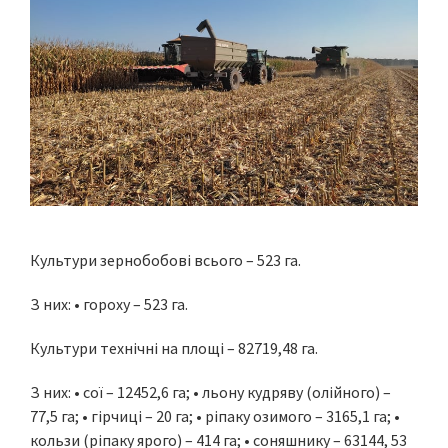
Культури зернобобові всього – 523 га.
З них: • гороху – 523 га.
Культури технічні на площі – 82719,48 га.
З них: • сої – 12452,6 га; • льону кудряву (олійного) –
77,5 га; • гірчиці – 20 га; • ріпаку озимого – 3165,1 га; •
кользи (ріпаку ярого) – 414 га; • соняшнику – 63144, 53