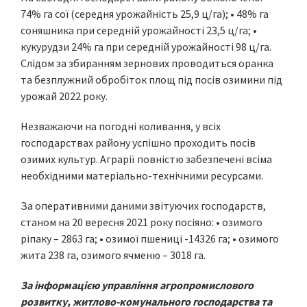
74% га сої (середня урожайність 25,9 ц/га); • 48% га
соняшника при середній урожайності 23,5 ц/га; •
кукурудзи 24% га при середній урожайності 98 ц/га.
Слідом за збиранням зернових проводиться оранка
та безплужний обробіток площ під посів озимини під
урожай 2022 року.
Незважаючи на погодні коливання, у всіх
господарствах району успішно проходить посів
озимих культур. Аграрії повністю забезпечені всіма
необхідними матеріально-технічними ресурсами.
За оперативними даними звітуючих господарств,
станом на 20 вересня 2021 року посіяно: • озимого
ріпаку – 2863 га; • озимої пшениці -14326 га; • озимого
жита 238 га, озимого ячменю – 3018 га.
За інформацією управління агропромислового
розвитку, житлово-комунального господарства та