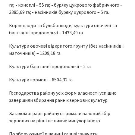
га; • коноплі – 55 га; • буряку цукрового фабричного –
3385,69 га; • насінників буряку цукрового – 5 га.
Корнеплоди та бульбоплоди, культури овочеві та
баштанні продовольчі – 1433,49 га.
Культури овочеві відкритого грунту (без насінників і
маточників) – 1209,18 га.
Культури баштанні продовольчі – 2 га.
Культури кормові – 6504,32 га.
Господарства району усіх форм власності успішно
завершили збирання ранніх зернових культур.
Загалом аграрії району отримали валовий збір
зернових на рівні не нижче минулорічного.
По збору озимої пшениці слід відзначити