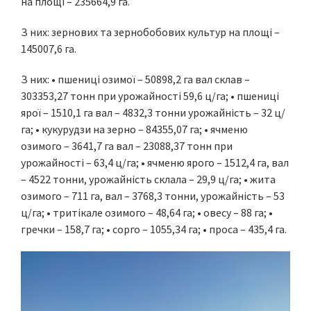
на площі – 235664,9 га.
З них: зернових та зернобобових культур на площі –
145007,6 га.
З них: • пшениці озимої – 50898,2 га вал склав –
303353,27 тонн при урожайності 59,6 ц/га; • пшениці
ярої – 1510,1 га вал – 4832,3 тонни урожайність – 32 ц/
га; • кукурудзи на зерно – 84355,07 га; • ячменю
озимого – 3641,7 га вал – 23088,37 тонн при
урожайності – 63,4 ц/га; • ячменю ярого – 1512,4 га, вал
– 4522 тонни, урожайність склала – 29,9 ц/га; • жита
озимого – 711 га, вал – 3768,3 тонни, урожайність – 53
ц/га; • тритікале озимого – 48,64 га; • овесу – 88 га; •
гречки – 158,7 га; • сорго – 1055,34 га; • проса – 435,4 га.