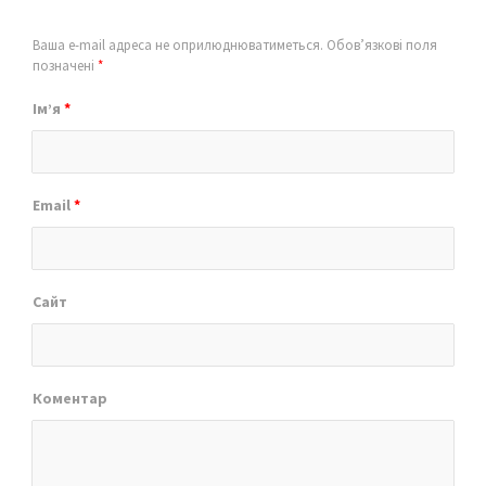
Ваша e-mail адреса не оприлюднюватиметься.
Обов’язкові поля
позначені
*
Ім’я
*
Email
*
Сайт
Коментар