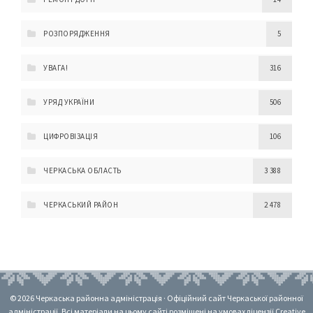
РОЗПОРЯДЖЕННЯ
5
УВАГА!
316
УРЯД УКРАЇНИ
506
ЦИФРОВІЗАЦІЯ
106
ЧЕРКАСЬКА ОБЛАСТЬ
3 388
ЧЕРКАСЬКИЙ РАЙОН
2 478
© 2026 Черкаська районна адміністрація · Офіційний сайт Черкаської районної
адміністрації. Всі матеріали на цьому сайті розміщені на умовах ліцензії Creative