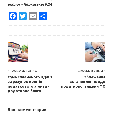
екології Черкаської РДА
Fa
T
E
S
ce
wi
m
h
b
tt
ai
ar
o
er
l
e
o
k
« Предыдущая запись
Следующая запись »
Сума сплаченого ПДФО
Обмеження
за рахунок коштів
встановлені щодо
податкового агента –
податкової знижки ФО
додаткове благо
Ваш комментарий