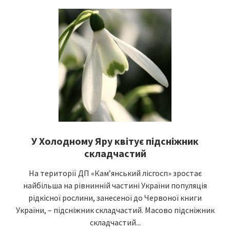
У Холодному Яру квітує підсніжник
складчастий
На території ДП «Кам’янський лісгосп» зростає
найбільша на рівнинній частині України популяція
рідкісної рослини, занесеної до Червоної книги
України, – підсніжник складчастий. Масово підсніжник
складчастий...