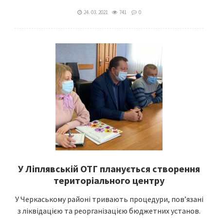
24. 03. 2021
741
0
У Ліплявській ОТГ планується створення
територіального центру
У Черкаському районі тривають процедури, пов’язані
з ліквідацією та реорганізацією бюджетних установ.