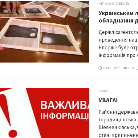
ЧЕРКАСЬКА ОБЛАСТЬ
Українським 
обладнання д
Держлісагентств
проведення націо
Вперше буде отр
інформація про кі
20. 01. 2021
519
УВАГА!
УВАГА!
Районні державні
Городищенська, 
Шевченківська, 
стані припинення