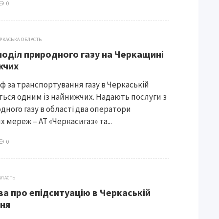
0
РКАСЬКА ОБЛАСТЬ
поділ природного газу на Черкащині
жчих
ф за транспортування газу в Черкаській
ться одним із найнижчих. Надають послуги з
дного газу в області два оператори
 мереж – АТ «Черкасигаз» та...
0
БЛАСТЬ
а про епідситуацію в Черкаській
чня