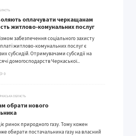
БЛАСТЬ
воляють оплачувати черкащанам
ість житлово-комунальних послуг
змом забезпечення соціального захисту
платі житлово-комунальних послуг є
их субсидій. Отримувачами субсидії на
исячі домогосподарств Черкаської...
0
РКАСЬКА ОБЛАСТЬ
ам обрати нового
льника
 діє ринок природного газу. Тому кожен
оже обирати постачальника газу на власний