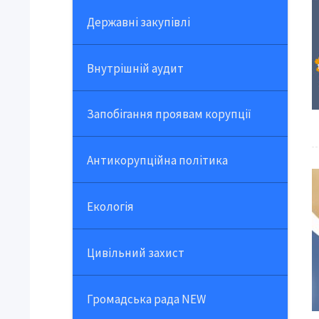
Державні закупівлі
Внутрішній аудит
Запобігання проявам корупції
Антикорупційна політика
Екологія
Цивільний захист
Громадська рада NEW