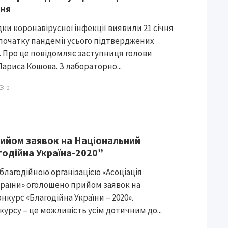
чня
ки коронавірусної інфекції виявили 21 січня
 початку пандемії усього підтверджених
2. Про це повідомляє заступниця голови
ариса Кошова. З лабораторно...
0
ийом заявок на Національний
годійна Україна-2020”
благодійною організацією «Асоціація
країни» оголошено прийом заявок на
курс «Благодійна України – 2020».
урсу – це можливість усім дотичним до...