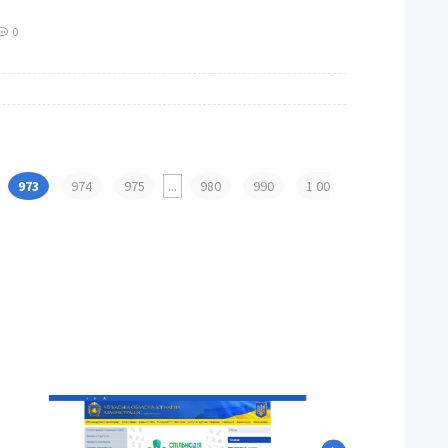
0
973
974
975
...
980
990
1 00