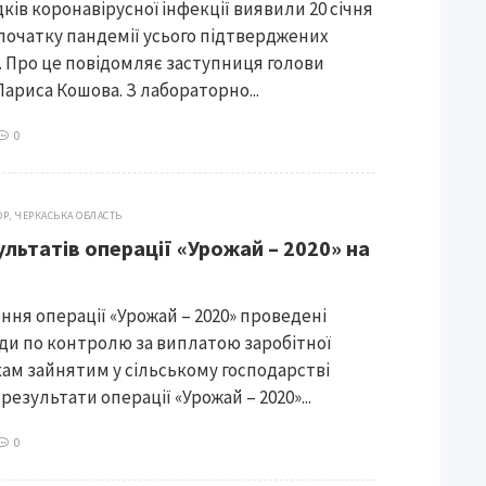
ків коронавірусної інфекції виявили 20 січня
 початку пандемії усього підтверджених
0. Про це повідомляє заступниця голови
ариса Кошова. З лабораторно...
0
ОР
,
ЧЕРКАСЬКА ОБЛАСТЬ
льтатів операції «Урожай – 2020» на
ння операції «Урожай – 2020» проведені
ди по контролю за виплатою заробітної
ам зайнятим у сільському господарстві
езультати операції «Урожай – 2020»...
0