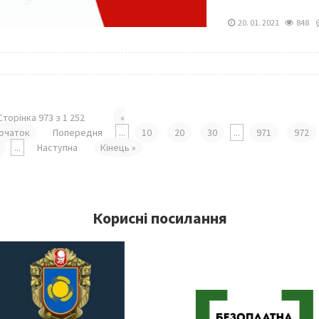
20. 01. 2021
848
Сторінка 973 з 1 252
«
очаток
Попередня
...
10
20
30
...
971
972
...
Наступна
Кінець »
Корисні посилання