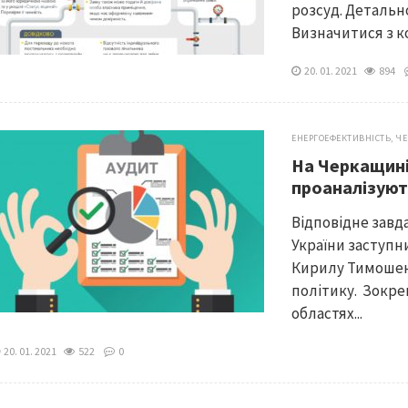
розсуд. Детально
Визначитися з ко
20. 01. 2021
894
ЕНЕРГОЕФЕКТИВНІСТЬ
,
ЧЕ
На Черкащині
проаналізуют
Відповідне зав
України заступн
Кирилу Тимошенк
політику. Зокре
областях...
20. 01. 2021
522
0