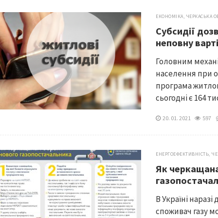
ЕКОНОМІКА
,
ЧЕРКАСЬКА О
Субсидії доз
неповну варт
Головним механі
населення при о
програма житлов
сьогодні є 164 т
20. 01. 2021
597
ЕНЕРГОЕФЕКТИВНІСТЬ
,
ЧЕ
Як черкащан
газопостача
В Україні наразі
споживач газу м