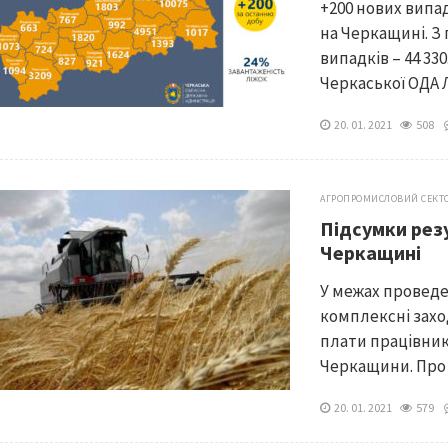
+200 нових випад
на Черкащині. З
випадків – 44 33
Черкаської ОДА Л
20. 01. 2021
508
АГРОПРОМИСЛОВИЙ СЕКТ
Підсумки резу
Черкащині
У межах проведе
комплексні захо
плати працівник
Черкащини. Про р
20. 01. 2021
579