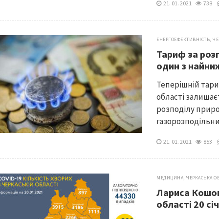
21. 01. 2021
738
ЕНЕРГОЕФЕКТИВНІСТЬ
,
ЧЕ
Тариф за роз
один з найни
Теперішній тари
області залишає
розподілу приро
газорозподільних
21. 01. 2021
853
МЕДИЦИНА
,
ЧЕРКАСЬКА О
Лариса Кошов
області 20 сі