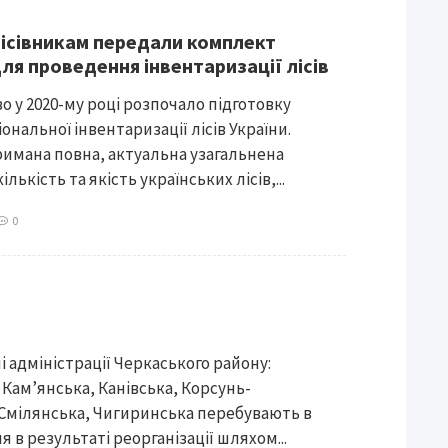
лісівникам передали комплект
ля проведення інвентаризації лісів
о у 2020-му році розпочало підготовку
нальної інвентаризації лісів України.
имана повна, актуальна узагальнена
лькість та якість українських лісів,...
0
 адміністрації Черкаського району:
Кам’янська, Канівська, Корсунь-
Смілянська, Чигиринська перебувають в
 в результаті реорганізації шляхом...