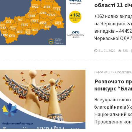
області 21 сі
+162 нових випад
на Черкащині. З
випадків – 44 49
Черкаської ОДА Л
21. 01. 2021
523
ІНФОРМАЦІЙНА ПОЛІТИКА
Розпочато пр
конкурс “Бла
Всеукраїнською 
благодійників У
Національний кон
Проведення конк