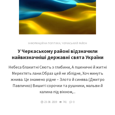
ІНФОРМАЦІЙНА ПОЛІТИКА
,
ЧЕРКАСЬКИЙ РАЙОН
У Черкаському районі відзначили
найвизначніші державні свята України
Небеса блакитні Сяють з глибини, А пшеничні й житні
Мерехтять лани.Образ цей не зблідне, Хоч минуть
жнива. Це знамено рідне – Злото й синява.(Дмитро
Павличко) Вишиті сорочки та рушники, мальви й
калина під вікном,...
23. 08. 2019
741
0