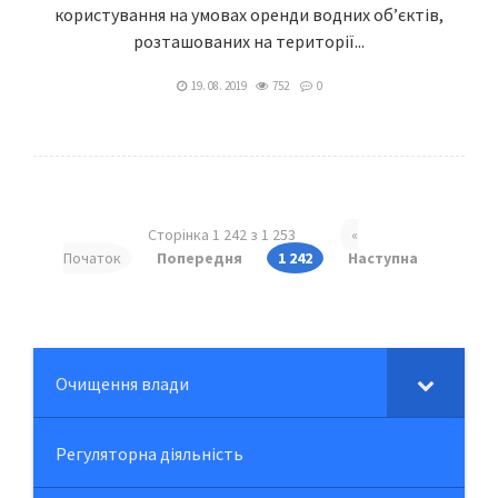
користування на умовах оренди водних об’єктів,
розташованих на території...
19. 08. 2019
752
0
Сторінка 1 242 з 1 253
«
Початок
Попередня
1 242
Наступна
Очищення влади
Регуляторна діяльність