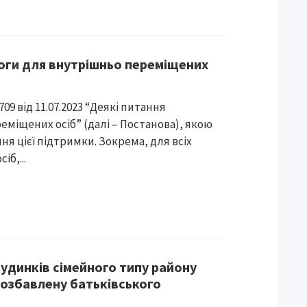
оги для внутрішньо переміщених
09 від 11.07.2023 “Деякі питання
міщених осіб” (далі – Постанова), якою
я цієї підтримки. Зокрема, для всіх
б,...
будинків сімейного типу району
озбавлену батьківського