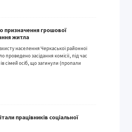
до призначення грошової
ання житла
ахисту населення Черкаської районної
ло проведено засідання комісії, під час
ів сімей осіб, що загинули (пропали
італи працівників соціальної