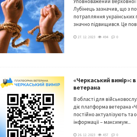
Уповноважений Верховної 
Лубінець зазначив, що з п
потрапляння українських 
значно підвищився. Це пов’я
27. 12. 2023
494
0
«Черкаський вимір»: 
ветерана
В області для військовослу
діє платформа ветерана «Ч
постійно актуалізують та 
інформації – максимум...
26. 12. 2023
457
0