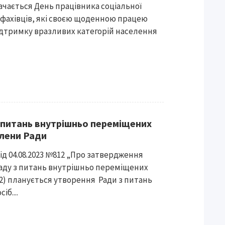
начається День працівника соціальної
 фахівців, які своєю щоденною працею
ідтримку вразливих категорій населення
 питань внутрішньо переміщених
члени Ради
д 04.08.2023 №812 „Про затвердження
аду з питань внутрішньо переміщених
12) планується утворення Ради з питань
б....