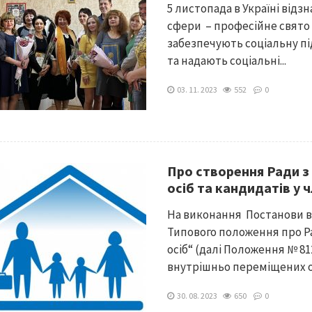
5 листопада в Україні відз
сфери – професійне свято
забезпечують соціальну п
та надають соціальні...
03. 11. 2023
552
0
Про створення Ради з
осіб та кандидатів у 
На виконання Постанови ві
Типового положення про Р
осіб“ (далі Положення № 8
внутрішньо переміщених осі
30. 08. 2023
650
0