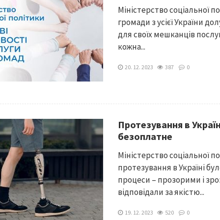
Міністерство соціальної п
громади з усієї України до
для своїх мешканців послу
кожна...
20. 12. 2023
387
0
Протезування в Украї
безоплатне
Міністерство соціальної п
протезування в Україні бул
процеси – прозорими і зроз
відповідали за якістю...
19. 12. 2023
520
0