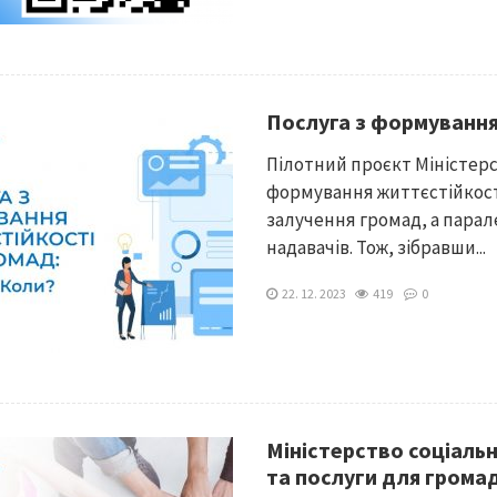
Послуга з формування
Пілотний проєкт Міністерс
формування життєстійкості
залучення громад, а пара
надавачів. Тож, зібравши...
22. 12. 2023
419
0
Міністерство соціальн
та послуги для грома