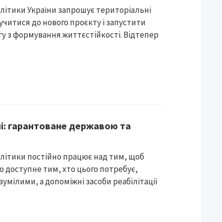
олітики України запрошує територіальні
лучитися до нового проєкту і запустити
гу з формування життєстійкості. Відтепер
ні: гарантоване державою та
олітики постійно працює над тим, щоб
о доступне тим, хто цього потребує,
умілими, а допоміжні засоби реабілітації