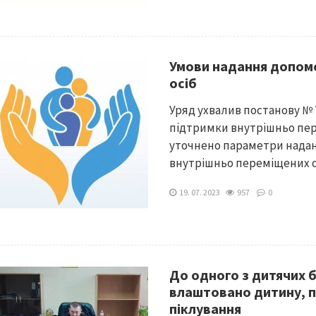
Умови надання допом
осіб
Уряд ухвалив постанову № 7
підтримки внутрішньо пере
уточнено параметри наданн
внутрішньо переміщених осі
19. 07. 2023
957
0
До одного з дитячих 
влаштовано дитину, п
піклування