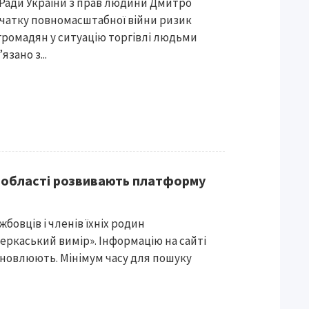
Ради України з прав людини Дмитро
очатку повномасштабної війни ризик
громадян у ситуацію торгівлі людьми
зано з...
в області розвивають платформу
жбовців і членів їхніх родин
еркаський вимір». Інформацію на сайті
оновлюють. Мінімум часу для пошуку