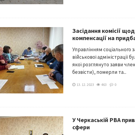
Засідання комісії що
компенсації на придб
Управлінням соціального з
військової адміністрації бу
якої розглянуто заяви член
безвісти), померли та...
13. 12. 2023
463
0
У Черкаській РВА прив
сфери