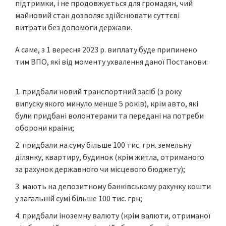
підтримки, і не продовжується для громадян, чий
майновий стан дозволяє здійснювати суттєві
витрати без допомоги держави.
А саме, з 1 вересня 2023 р. виплату буде припинено
тим ВПО, які від моменту ухвалення даної Постанови:
придбали новий транспортний засіб (з року
випуску якого минуло менше 5 років), крім авто, які
були придбані волонтерами та передані на потреби
оборони краіни;
придбали на суму більше 100 тис. грн. земельну
ділянку, квартиру, будинок (крім житла, отриманого
за рахунок державного чи місцевого бюджету);
мають на депозитному банківському рахунку кошти
у загальній сумі більше 100 тис. грн;
придбали іноземну валюту (крім валюти, отриманої