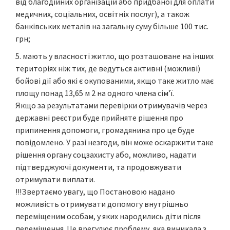
від благодійних організацій або придбаної для оплати
медичних, соціальних, освітніх послуг), а також
банківських металів на загальну суму більше 100 тис.
грн;
мають у власності житло, що розташоване на інших
територіях ніж тих, де ведуться активні (можливі)
бойові дії або які є окупованими, якщо таке житло має
площу понад 13,65 м 2 на одного члена сім’ї.
Якщо за результатами перевірки отримувачів через
державні реєстри буде прийняте рішення про
припинення допомоги, громадянина про це буде
повідомлено. У разі незгоди, він може оскаржити таке
рішення органу соцзахисту або, можливо, надати
підтверджуючі документи, та продовжувати
отримувати виплати.
!!!Звертаємо увагу, що Постановою надано
можливість отримувати допомогу внутрішньо
переміщеним особам, у яких народились діти після
переміщення. Це врегулює проблему, яка виникала з