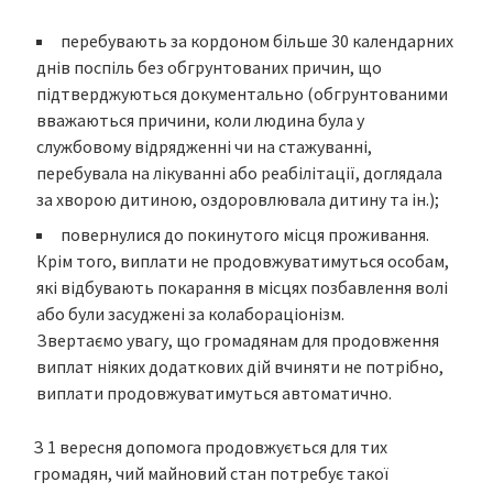
перебувають за кордоном більше 30 календарних
днів поспіль без обгрунтованих причин, що
підтверджуються документально (обгрунтованими
вважаються причини, коли людина була у
службовому відрядженні чи на стажуванні,
перебувала на лікуванні або реабілітації, доглядала
за хворою дитиною, оздоровлювала дитину та ін.);
повернулися до покинутого місця проживання.
Крім того, виплати не продовжуватимуться особам,
які відбувають покарання в місцях позбавлення волі
або були засуджені за колабораціонізм.
Звертаємо увагу, що громадянам для продовження
виплат ніяких додаткових дій вчиняти не потрібно,
виплати продовжуватимуться автоматично.
З 1 вересня допомога продовжується для тих
громадян, чий майновий стан потребує такої