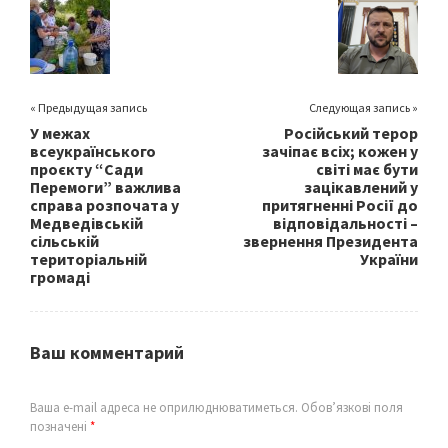
o
k
« Предыдущая запись
Следующая запись »
У межах
Російський терор
всеукраїнського
зачіпає всіх; кожен у
проєкту “Сади
світі має бути
Перемоги” важлива
зацікавлений у
справа розпочата у
притягненні Росії до
Медведівській
відповідальності –
сільській
звернення Президента
територіальній
України
громаді
Ваш комментарий
Ваша e-mail адреса не оприлюднюватиметься.
Обов’язкові поля
позначені
*