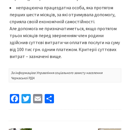
непрацююча працездатна особа, яка протягом
перших шести місяців, за які отримувала допомогу,
сприяла своїй економічній самостійності.
Але допомога не призначатиметься, якщо протягом
трьох місяців перед зверненням член родини
здійснив суттєві витрати чи оплатив послуги на суму
від 100 тис грн. одним платежом. Критерії суттєвих
витрат – зазначені вище.
За інформацією
Управління соціального захисту населення
Черкаської РДА
Fa
T
E
S
ce
wi
m
h
b
tt
ai
ar
o
er
l
e