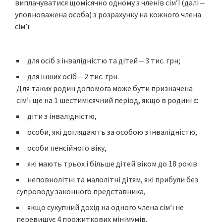
виплачуватися щомісячно одному з членів сім’ї (далі ‒
уповноважена особа) з розрахунку на кожного члена
сім’ї:
для осіб з інвалідністю та дітей ‒ 3 тис. грн;
для інших осіб ‒ 2 тис. грн.
Для таких родин допомога може бути призначена
сім’ї ще на 1 шестимісячний період, якщо в родині є:
діти з інвалідністю,
особи, які доглядають за особою з інвалідністю,
особи пенсійного віку,
які мають трьох і більше дітей віком до 18 років
неповнолітні та малолітні дітям, які прибули без
супроводу законного представника,
якщо сукупний дохід на одного члена сім’ї не
перевищує 4 прожиткових мінімумів.