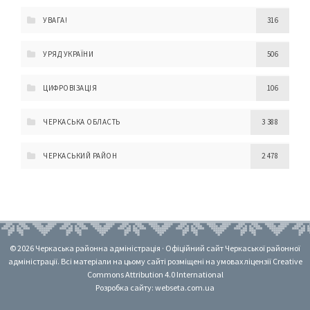
УВАГА!
316
УРЯД УКРАЇНИ
506
ЦИФРОВІЗАЦІЯ
106
ЧЕРКАСЬКА ОБЛАСТЬ
3 388
ЧЕРКАСЬКИЙ РАЙОН
2 478
© 2026 Черкаська районна адміністрація · Офіційний сайт Черкаської районної
адміністрації. Всі матеріали на цьому сайті розміщені на умовах ліцензії Creative
Commons Attribution 4.0 International
Розробка сайту: webseta.com.ua