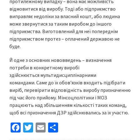
протилежному випадку – вона має можливість
відмовитися від виробу. Тоді або підприємство
виправляє недоліки за власний кошт, або людина
може звернутися за таким виробом до іншого
підприємства. Виготовлений для неї попереднім
підприємством протез – оплачений державою не
буде.
Й одне з основних нововведень – визначення
потреби в конкретному виробі
здійснюється мультидисциплінарними
командами. Саме до їх обовʼязків входить підібрати
виріб, перевірити відповідність виробу призначенню
під час його прийому. Мінсоцполітики і МОЗ
працюють над збільшенням кількості таких команд,
щоб всі призначення ДЗР здійснювались за їх участю.
Fa
T
E
S
ce
wi
m
h