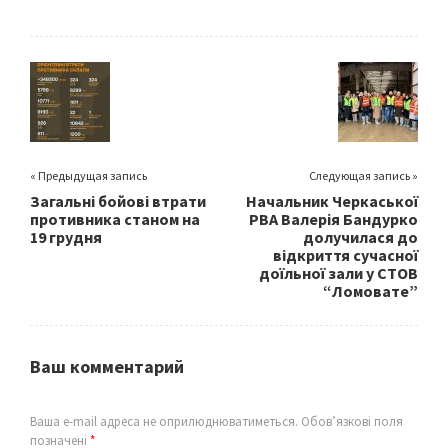
b
tt
ai
ar
o
er
l
e
o
k
« Предыдущая запись
Следующая запись »
Загальні бойові втрати
Начальник Черкаської
противника станом на
РВА Валерія Бандурко
19 грудня
долучилася до
відкриття сучасної
доїльної зали у СТОВ
“Ломовате”
Ваш комментарий
Ваша e-mail адреса не оприлюднюватиметься.
Обов’язкові поля
позначені
*