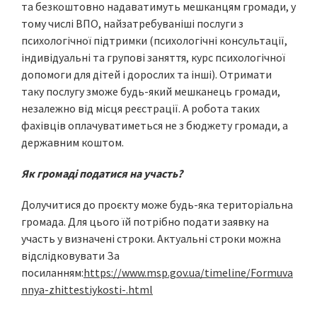
та безкоштовно надаватимуть мешканцям громади, у
тому числі ВПО, найзатребуваніші послуги з
психологічної підтримки (психологічні консультації,
індивідуальні та групові заняття, курс психологічної
допомоги для дітей і дорослих та інші). Отримати
таку послугу зможе будь-який мешканець громади,
незалежно від місця реєстрації. А робота таких
фахівців оплачуватиметься не з бюджету громади, а
державним коштом.
Як громаді податися на участь?
Долучитися до проєкту може будь-яка територіальна
громада. Для цього їй потрібно подати заявку на
участь у визначені строки. Актуальні строки можна
відслідковувати За
посиланням:
https://www.msp.gov.ua/timeline/Formuva
nnya-zhittestiykosti-.html