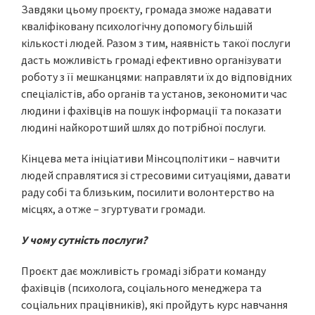
Завдяки цьому проєкту, громада зможе надавати
кваліфіковану психологічну допомогу більшій
кількості людей. Разом з тим, наявність такої послуги
дасть можливість громаді ефективно організувати
роботу з її мешканцями: направляти їх до відповідних
спеціалістів, або органів та установ, зекономити час
людини і фахівців на пошук інформації та показати
людині найкоротший шлях до потрібної послуги.
Кінцева мета ініціативи Мінсоцполітики – навчити
людей справлятися зі стресовими ситуаціями, давати
раду собі та близьким, посилити волонтерство на
місцях, а отже – згуртувати громади.
У чому сутність послуги?
Проєкт дає можливість громаді зібрати команду
фахівців (психолога, соціального менеджера та
соціальних працівників), які пройдуть курс навчання