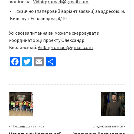
копією на :
Vidbirgromadi@gmail.com
,
фізично (паперовий варіант заявки) за адресою: м.
Київ, вул. Еспланадна, 8/10.
Усі свої запитання ви можете скеровувати
координаторці проєкту Олександрі
Верлинській:
Vidbirgromadi@gmail.com
.
Fa
T
E
S
ce
wi
m
h
b
tt
ai
ar
o
er
l
e
o
k
« Предыдущая запись
Следующая запись »
Начальник Черкаської
Звернення Президента