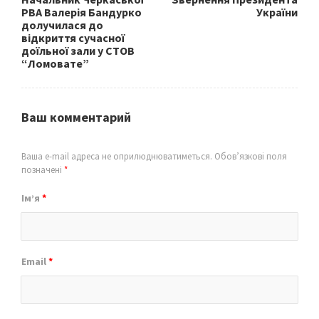
РВА Валерія Бандурко
України
долучилася до
відкриття сучасної
доїльної зали у СТОВ
“Ломовате”
Ваш комментарий
Ваша e-mail адреса не оприлюднюватиметься.
Обов’язкові поля
позначені
*
Ім’я
*
Email
*