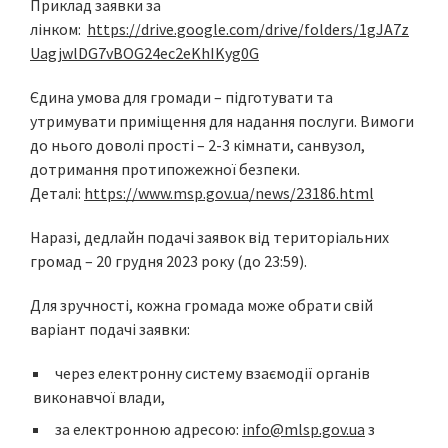
Приклад заявки за
лінком:
https://drive.google.com/drive/folders/1gJA7z
UagjwlDG7vBOG24ec2eKhIKyg0G
Єдина умова для громади – підготувати та
утримувати приміщення для надання послуги. Вимоги
до нього доволі прості – 2-3 кімнати, санвузол,
дотримання протипожежної безпеки.
Деталі:
https://www.msp.gov.ua/news/23186.html
Наразі, дедлайн подачі заявок від територіальних
громад – 20 грудня 2023 року (до 23:59).
Для зручності, кожна громада може обрати свій
варіант подачі заявки:
через електронну систему взаємодії органів
виконавчої влади,
за електронною адресою:
info@mlsp.gov.ua
з