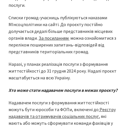
послуги.
Списки громад-учасниць публікуються наказами
МІнсоцполітики на сайті. До проєкту постійно
долучається дедалі більше представників місцевих
органів влади.
За посиланням
можна ознайомитися з
переліком поширених запитань-відповідей від
представників територіальних громад.
Наразі, у планах реалізація послуги з формування
життєстійкості до 31 грудня 2024 року. Надалі проєкт
масштабується на всю Україну.
Хто може стати надавачем послуги в межах проєкту?
Надавачем послуги з формування життєстійкості
можуть бути юрособи та ФОПи, включені до
Реєстру
надавачів та отримувачів соціальних послуг
, які
мають або можуть сформувати команди фахівців у