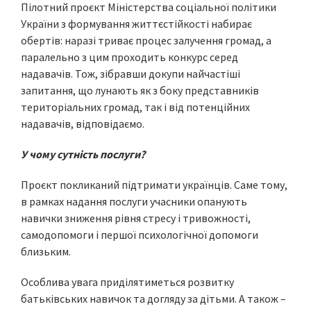
Пілотний проєкт Міністерства соціальної політики
України з формування життєстійкості набирає
обертів: наразі триває процес залучення громад, а
паралельно з цим проходить конкурс серед
надавачів. Тож, зібравши докупи найчастіші
запитання, що лунають як з боку представників
територіальних громад, так і від потенційних
надавачів, відповідаємо.
У чому сутність послуги?
Проєкт покликаний підтримати українців. Саме тому,
в рамках надання послуги учасники опанують
навички зниження рівня стресу і тривожності,
самодопомоги і першої психологічної допомоги
близьким.
Особлива увага приділятиметься розвитку
батьківських навичок та догляду за дітьми. А також –