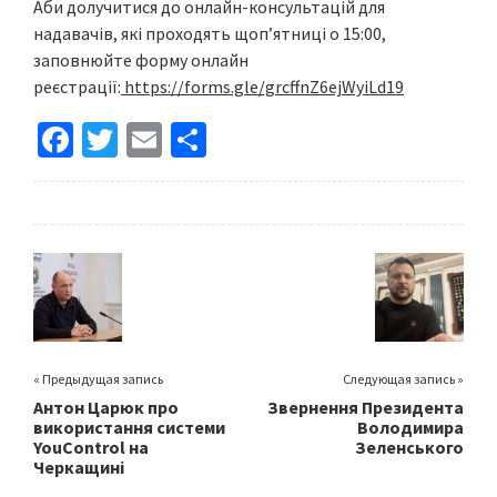
Аби долучитися до онлайн-консультацій для
надавачів, які проходять щоп’ятниці о 15:00,
заповнюйте форму онлайн
реєстрації:
https://forms.gle/grcffnZ6ejWyiLd19
Fa
T
E
S
ce
wi
m
h
b
tt
ai
ar
o
er
l
e
o
k
« Предыдущая запись
Следующая запись »
Антон Царюк про
Звернення Президента
використання системи
Володимира
YouControl на
Зеленського
Черкащині