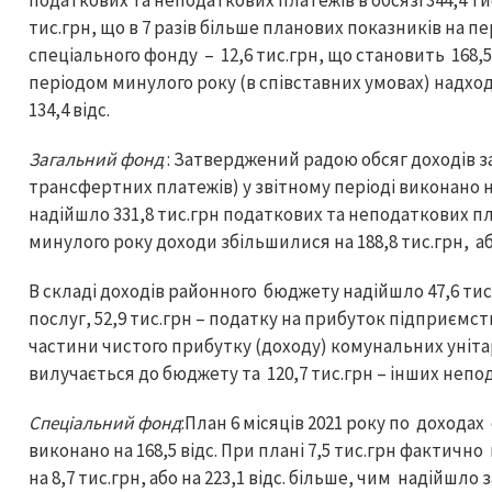
податкових та неподаткових платежів в обсязі 344,4 тис
тис.грн, що в 7 разів більше планових показників на пер
спеціального фонду – 12,6 тис.грн, що становить 168,5 
періодом минулого року (в співставних умовах) надход
134,4 відс.
Загальний фонд
: Затверджений радою обсяг доходів 
трансфертних платежів) у звітному періоді виконано на 
надійшло 331,8 тис.грн податкових та неподаткових пл
минулого року доходи збільшилися на 188,8 тис.грн, або
В складі доходів районного бюджету надійшло 47,6 тис
послуг, 52,9 тис.грн – податку на прибуток підприємств
частини чистого прибутку (доходу) комунальних уніта
вилучається до бюджету та 120,7 тис.грн – інших неп
Спеціальний фонд
:План 6 місяців 2021 року по доход
виконано на 168,5 відс. При плані 7,5 тис.грн фактично 
на 8,7 тис.грн, або на 223,1 відс. більше, чим надійшло