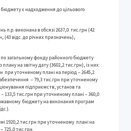
бюджету є надходження до цільового
п.р. виконана в обсязі 2637,0 тис.грн (42
н, (43 відс. до річних призначень),
ки по загальному фонду районного бюджету
 плану на звітну дату (3602,2 тис.грн), із них:
н при уточненому плані на період – 2645,2
е забезпечення – 79,3 тис.грн при уточненому
нкціонування підприємств, установ та
 133,5 тис.грн при уточненому плані – 360,0
 державному бюджету на виконання програм
дс.).
 1920,2 тис.грн при уточненому плані на
– 725,0 тис.грн.