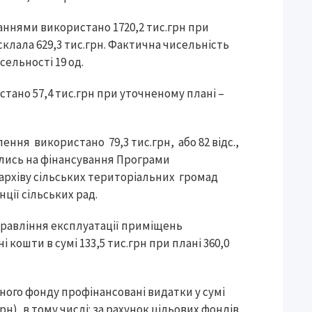
ваннями використано 1720,2 тис.грн при
 склала 629,3 тис.грн. Фактична чисельність
сельності 19 од.
тано 57,4 тис.грн при уточненому плані –
ення використано 79,3 тис.грн, або 82 відс.,
ались на фінансування Програми
архіву сільських територіальних громад
нції сільських рад.
равління експлуатації приміщень
 кошти в сумі 133,5 тис.грн при плані 360,0
ьного фонду профінансовані видатки у сумі
.грн), в тому числі: за рахунок цільових фондів