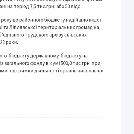
і на період 7,5 тис.грн, або 53 відс
1 року до районного бюджету надійшло іншої
ької та Ліплявської територіальних громад на
єднаного трудового архіву сільських
22 роки.
онного бюджету державному бюджету на
 загального фонду в сумі 500,0 тис.грн при
грами підтримки діяльності органів виконавчої
А