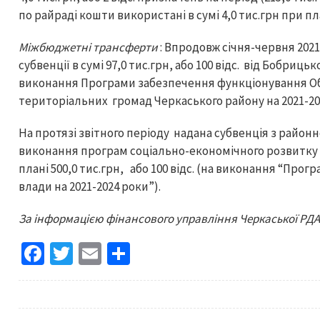
по райраді кошти використані в сумі 4,0 тис.грн при план
Міжбюджетні трансферти
: Впродовж січня-червня 202
субвенції в сумі 97,0 тис.грн, або 100 відс. від Бобриц
виконання Програми забезпечення функціонування Об’
територіальних громад Черкаського району на 2021-20
На протязі звітного періоду надана субвенція з рай
виконання програм соціально-економічного розвитку із
плані 500,0 тис.грн, або 100 відс. (на виконання “Про
влади на 2021-2024 роки”).
За інформацією фінансового управління Черкаської РД
Fa
T
E
S
ce
wi
m
h
b
tt
ai
ar