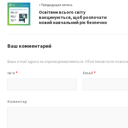
o
er
l
e
« Предыдущая запись
o
Освітяни всього світу
k
вакцинуються, щоб розпочати
новий навчальний рік безпечно
Ваш комментарий
Ваша e-mail адреса не оприлюднюватиметься.
Обов’язкові поля познач
Ім’я
*
Email
*
Коментар