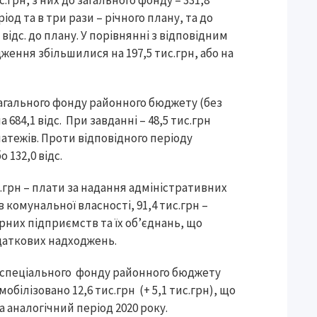
.грн, з них до загального фонду – 331,8
іод та в три рази – річного плану, та до
відс. до плану. У порівнянні з відповідним
ження збільшилися на 197,5 тис.грн, або на
загального фонду районного бюджету (без
684,1 відс. При завданні – 48,5 тис.грн
атежів. Проти відповідного періоду
 132,0 відс.
.грн – плати за надання адміністративних
 комунальної власності, 91,4 тис.грн –
рних підприємств та їх об’єднань, що
одаткових надходжень.
ах спеціального фонду районного бюджету
мобілізовано 12,6 тис.грн (+ 5,1 тис.грн), що
 за аналогічний період 2020 року.