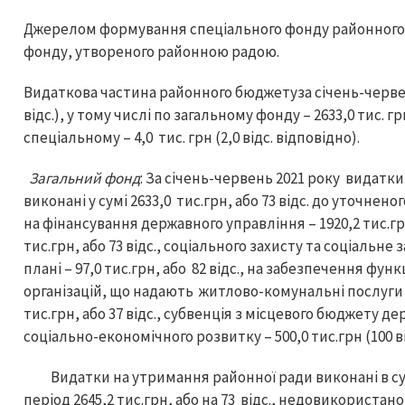
Джерелом формування спеціального фонду районного 
фонду, утвореного районною радою.
Видаткова частина районного бюджетуза січень-червень 
відс.), у тому числі по загальному фонду – 2633,0 тис. гр
спеціальному – 4,0 тис. грн (2,0 відс. відповідно).
Загальний фонд
: За січень-червень 2021 року видат
виконані у сумі 2633,0 тис.грн, або 73 відс. до уточненого
на фінансування державного управління – 1920,2 тис.гр
тис.грн, або 73 відс., соціального захисту та соціальн
плані – 97,0 тис.грн, або 82 відс., на забезпечення фу
організацій, що надають житлово-комунальні послуги –
тис.грн, або 37 відс., субвенція з місцевого бюджету
соціально-економічного розвитку – 500,0 тис.грн (100 ві
Видатки на утримання районної ради виконані в сумі
період 2645,2 тис.грн, або на 73 відс., недовикористано 