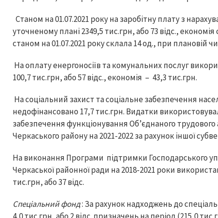
Станом на 01.07.2021 року на заробітну плату з нараху
уточненому плані 2349,5 тис.грн, або 73 відс., економія
станом на 01.07.2021 року склала 14 од., при плановій чи
На оплату енергоносіїв та комунальних послуг викорис
100,7 тис.грн, або 57 відс., економія – 43,3 тис.грн.
На соціальний захист та соціальне забезпечення насел
недофінансовано 17,7 тис.грн. Видатки використовув
забезпечення функціонування Об’єднаного трудового 
Черкаського району на 2021-2022 за рахунок іншої субве
На виконання Програми підтримки Господарського уп
Черкаської районної ради на 2018-2021 роки використані
тис.грн, або 37 відс.
Спеціальний фонд
: За рахунок надходжень до спеціал
4,0 тис.грн, або 2 відс. призначень на період (215,0 тис