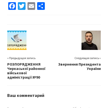
Fa
T
E
S
ce
wi
m
h
b
tt
ai
ar
o
er
l
e
o
k
« Предыдущая запись
Следующая запись »
РОЗПОРЯДЖЕННЯ
Звернення Президента
Черкаської районної
України
військової
адміністрації №90
Ваш комментарий