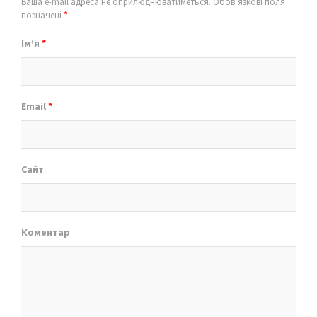
Ваша e-mail адреса не оприлюднюватиметься.
Обов’язкові поля
позначені
*
Ім’я
*
Email
*
Сайт
Коментар