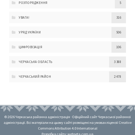
РОЗПОРЯДЖЕННЯ
5
УВАГА!
316
УРЯД УКРАЇНИ
506
ЦИФРОВІЗАЦІЯ
106
ЧЕРКАСЬКА ОБЛАСТЬ
3 388
ЧЕРКАСЬКИЙ РАЙОН
2 478
© 2026 Черкаська районна адміністрація · Офіційний сайт Черкаської районної
адміністрації. Всі матеріали на цьому сайті розміщені на умовах ліцензії Creative
Commons Attribution 4.0 International
Розробка сайту: webseta.com.ua