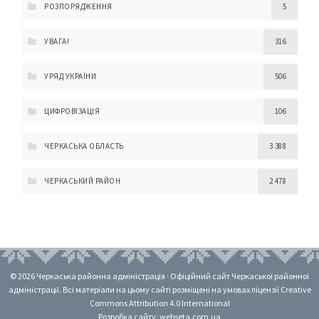
РОЗПОРЯДЖЕННЯ
5
УВАГА!
316
УРЯД УКРАЇНИ
506
ЦИФРОВІЗАЦІЯ
106
ЧЕРКАСЬКА ОБЛАСТЬ
3 388
ЧЕРКАСЬКИЙ РАЙОН
2 478
© 2026 Черкаська районна адміністрація · Офіційний сайт Черкаської районної
адміністрації. Всі матеріали на цьому сайті розміщені на умовах ліцензії Creative
Commons Attribution 4.0 International
Розробка сайту: webseta.com.ua