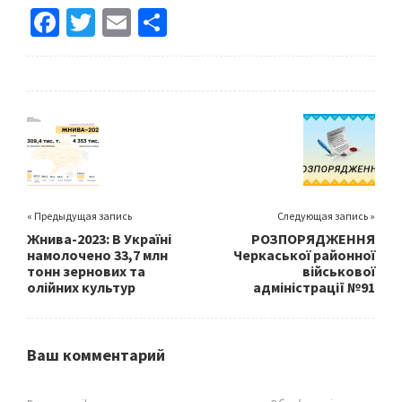
Fa
T
E
S
ce
wi
m
h
b
tt
ai
ar
o
er
l
e
o
k
« Предыдущая запись
Следующая запись »
Жнива-2023: В Україні
РОЗПОРЯДЖЕННЯ
намолочено 33,7 млн
Черкаської районної
тонн зернових та
військової
олійних культур
адміністрації №91
Ваш комментарий