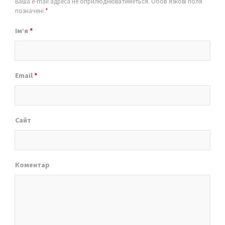
Ваша e-mail адреса не оприлюднюватиметься.
Обов’язкові поля
позначені
*
Ім’я
*
Email
*
Сайт
Коментар