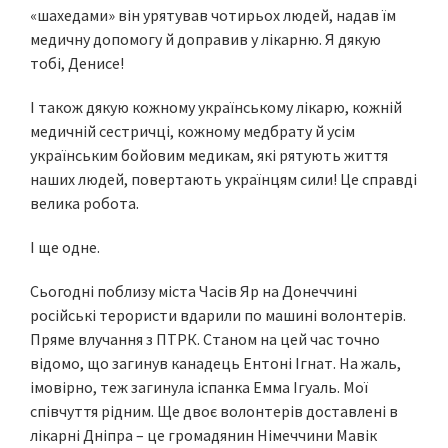
«шахедами» він урятував чотирьох людей, надав їм
медичну допомогу й доправив у лікарню. Я дякую
тобі, Денисе!
І також дякую кожному українському лікарю, кожній
медичній сестричці, кожному медбрату й усім
українським бойовим медикам, які рятують життя
наших людей, повертають українцям сили! Це справді
велика робота.
І ще одне.
Сьогодні поблизу міста Часів Яр на Донеччині
російські терористи вдарили по машині волонтерів.
Пряме влучання з ПТРК. Станом на цей час точно
відомо, що загинув канадець Ентоні Ігнат. На жаль,
імовірно, теж загинула іспанка Емма Ігуаль. Мої
співчуття рідним. Ще двоє волонтерів доставлені в
лікарні Дніпра – це громадянин Німеччини Мавік