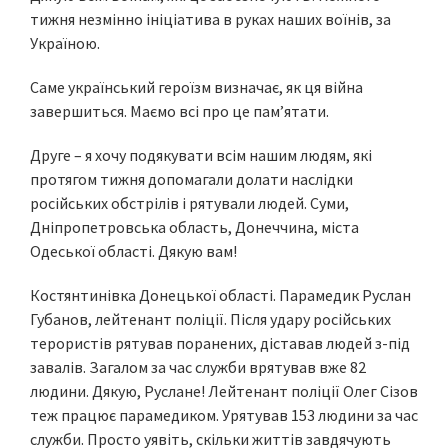
тижня незмінно ініціатива в руках наших воїнів, за
Україною.
Саме український героїзм визначає, як ця війна
завершиться. Маємо всі про це пам’ятати.
Друге – я хочу подякувати всім нашим людям, які
протягом тижня допомагали долати наслідки
російських обстрілів і рятували людей. Суми,
Дніпропетровська область, Донеччина, міста
Одеської області. Дякую вам!
Костянтинівка Донецької області. Парамедик Руслан
Губанов, лейтенант поліції. Після удару російських
терористів рятував поранених, діставав людей з-під
завалів. Загалом за час служби врятував вже 82
людини. Дякую, Руслане! Лейтенант поліції Олег Сізов
теж працює парамедиком. Урятував 153 людини за час
служби. Просто уявіть, скільки життів завдячують