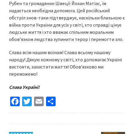
Рубен та громадянин Швеції Йохан Матіас, їм
надається необхідна допомога. Цей російський
обстріл знов-таки підтверджує, наскільки близькою є
війна проти України для усіх у світі, хто справді цінує
людське життя і хто вважає спільним моральним
обов’язком людства зупинити терор і перемогти зло.
Слава всім нашим воїнам! Слава всьому нашому
народу! Дякую кожному у світі, хто допомагає Україні
вистояти, захистити життя! Обов’язково ми
переможемо!
Слава Україні!
Fa
T
E
S
ce
wi
m
h
b
tt
ai
ar
o
er
l
e