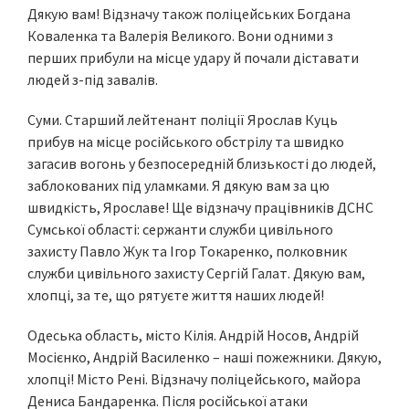
Дякую вам! Відзначу також поліцейських Богдана
Коваленка та Валерія Великого. Вони одними з
перших прибули на місце удару й почали діставати
людей з-під завалів.
Суми. Старший лейтенант поліції Ярослав Куць
прибув на місце російського обстрілу та швидко
загасив вогонь у безпосередній близькості до людей,
заблокованих під уламками. Я дякую вам за цю
швидкість, Ярославе! Ще відзначу працівників ДСНС
Сумської області: сержанти служби цивільного
захисту Павло Жук та Ігор Токаренко, полковник
служби цивільного захисту Сергій Галат. Дякую вам,
хлопці, за те, що рятуєте життя наших людей!
Одеська область, місто Кілія. Андрій Носов, Андрій
Мосієнко, Андрій Василенко – наші пожежники. Дякую,
хлопці! Місто Рені. Відзначу поліцейського, майора
Дениса Бандаренка. Після російської атаки