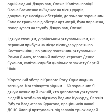
одній людині. Дякую вам, Олеже! Капітан поліції
Олена Василенко виїжджає на місця ударів,
документує наслідки обстрілів, допомагає пораненим.
Сама потрапила під обстріл артилерії, була поранена,
повернулася на службу. Дякую вам, Олено!
І дякую хлопцям, українським рятувальникам, які
першими прибули на місце після удару росіян по
Костянтинівці, по ринку: пожежник-рятувальник
Роман Дичко, головний майстер-сержант Денис
Суханов, капітан служби цивільного захисту Сергій
Чікін.
Жорстокий обстріл Кривого Рогу. Одна людина
загинула. Мої співчуття рідним… 60 поранених. Я
дякую кожному й кожній, хто допомагав урятувати
людей! А особливо відзначу Вадима Кучкурду, Євгенія
Губу та Владислава Курасова, працівників нашої
ДСНС. Хлопці врятували з-під завалів трьох людей.