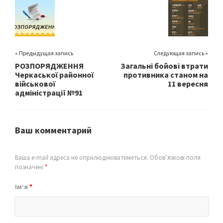
o
k
« Предыдущая запись
Следующая запись »
РОЗПОРЯДЖЕННЯ
Загальні бойові втрати
Черкаської районної
противника станом на
військової
11 вересня
адміністрації №91
Ваш комментарий
Ваша e-mail адреса не оприлюднюватиметься.
Обов’язкові поля
позначені
*
Ім’я
*