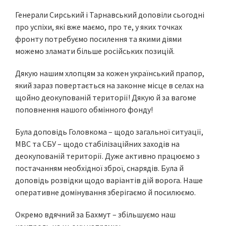
Генерали Сирський і Тарнавський доповіли сьогодні
про успіхи, які вже маємо, про те, у яких точках
фронту потребуємо посилення та якими діями
можемо зламати більше російських позицій.
Дякую нашим хлопцям за кожен український прапор,
який зараз повертається на законне місце в селах на
щойно деокупованій території! Дякую й за вагоме
поповнення нашого обмінного фонду!
Була доповідь Головкома – щодо загальної ситуації,
МВС та СБУ – щодо стабілізаційних заходів на
деокупованій території. Дуже активно працюємо з
постачанням необхідної зброї, снарядів. Була й
доповідь розвідки щодо варіантів дій ворога. Наше
оперативне домінування зберігаємо й посилюємо.
Окремо вдячний за Бахмут – збільшуємо наш