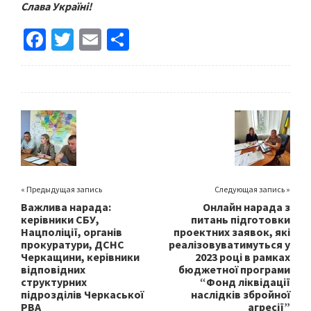
Слава Україні!
Fa
T
E
S
ce
wi
m
h
b
tt
ai
ar
o
er
l
e
o
k
« Предыдущая запись
Следующая запись »
Важлива нарада:
Онлайн нарада з
керівники СБУ,
питань підготовки
Нацполіції, органів
проектних заявок, які
прокуратури, ДСНС
реалізовуватимуться у
Черкащини, керівники
2023 році в рамках
відповідних
бюджетної програми
структурних
“Фонд ліквідації
підрозділів Черкаської
наслідків збройної
РВА
агресії”