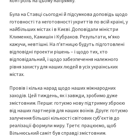
контроль на цьому напрямку.
Була на Ставці сьогодні й підсумкова доповідь щодо
готовності та неготовності укриттів по всій країні, у
найбільших містах і в Києві. Доповідали міністри
Клименко, Камишін і Кубраков. Результати, м’яко
кажучи, невтішні. На п’ятницю будуть підготовлені
відповідні проекти рішень – і щодо тих, хто
відповідальний, і щодо забезпечення належного
рівня захисту для наших людей в усіх українських
містах.
Провів і кілька нарад щодо наших міжнародних
заходів. Цей тиждень, як і завжди, зробимо дуже
змістовним. Перше: готуємо нову підтримку зброєю
від наших партнерів для наших воїнів. Друге: готуємо
залучення більшої кількості світових суб’єктів до
реалізації формули миру. Третє: працюємо, щоб
Вільнюський саміт був справді змістовним.