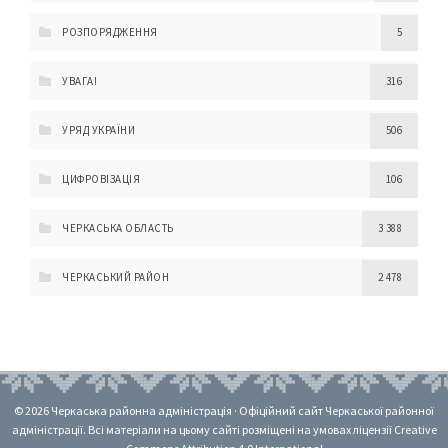
РОЗПОРЯДЖЕННЯ
5
УВАГА!
316
УРЯД УКРАЇНИ
506
ЦИФРОВІЗАЦІЯ
106
ЧЕРКАСЬКА ОБЛАСТЬ
3 388
ЧЕРКАСЬКИЙ РАЙОН
2 478
© 2026 Черкаська районна адміністрація · Офіційний сайт Черкаської районної
адміністрації. Всі матеріали на цьому сайті розміщені на умовах ліцензії Creative