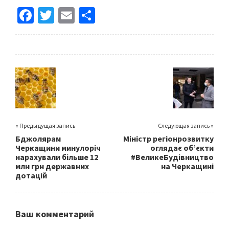
Fa
T
E
S
ce
wi
m
h
b
tt
ai
ar
o
er
l
e
o
k
« Предыдущая запись
Следующая запись »
Бджолярам
Міністр регіонрозвитку
Черкащини минулоріч
оглядає об’єкти
нарахували більше 12
#ВеликеБудівництво
млн грн державних
на Черкащині
дотацій
Ваш комментарий