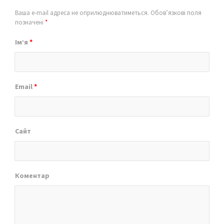
Ваша e-mail адреса не оприлюднюватиметься.
Обов’язкові поля
позначені
*
Ім’я
*
Email
*
Сайт
Коментар