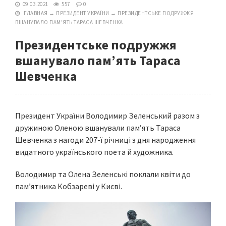
09.03.2021
557
0
ГЛАВНАЯ
→
ПРЕЗИДЕНТ УКРАЇНИ
→
ПРЕЗИДЕНТСЬКЕ ПОДРУЖЖЯ
ВШАНУВАЛО ПАМ’ЯТЬ ТАРАСА ШЕВЧЕНКА
Президентське подружжя
вшанувало пам’ять Тараса
Шевченка
Президент України Володимир Зеленський разом з
дружиною Оленою вшанували пам’ять Тараса
Шевченка з нагоди 207-ї річниці з дня народження
видатного українського поета й художника.
Володимир та Олена Зеленські поклали квіти до
пам’ятника Кобзареві у Києві.