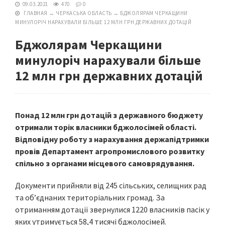
09.03.2021
470
0
ГЛАВНАЯ
→
ЧЕРКАСЬКА ОБЛАСТЬ
→
БДЖОЛЯРАМ ЧЕРКАЩИНИ
МИНУЛОРІЧ НАРАХУВАЛИ БІЛЬШЕ 12 МЛН ГРН ДЕРЖАВНИХ ДОТАЦІЙ
Бджолярам Черкащини
минулоріч нарахували більше
12 млн грн державних дотацій
Понад 12 млн грн дотацій з державного бюджету
отримали торік власники бджолосімей області.
Відповідну роботу з нарахування держапідтримки
провів Департамент агропромислового розвитку
спільно з органами місцевого самоврядування.
Документи прийняли від 245 сільських, селищних рад
та об’єднаних територіальних громад. За
отриманням дотації звернулися 1220 власників пасік у
яких утримується 58,4 тисячі бджолосімей.