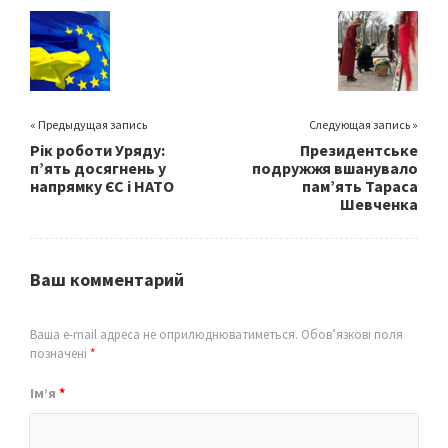
o
er
l
e
o
k
« Предыдущая запись
Следующая запись »
Рік роботи Уряду:
Президентське
п’ять досягнень у
подружжя вшанувало
напрямку ЄС і НАТО
пам’ять Тараса
Шевченка
Ваш комментарий
Ваша e-mail адреса не оприлюднюватиметься.
Обов’язкові поля
позначені
*
Ім’я
*