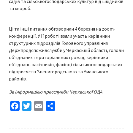
садів та сільськогосподарських культур від шкідників
та хвороб.
Ці та інші питання обговорили 4 березня на zoom-
конференції. У її роботі взяли участь керівники
структурних підрозділів Головного управління
Держпродспоживслужби у Черкаській області, голови
об’єднаних територіальних громад, керівники
об’єднань пасічників, фахівці сільськогосподарських
підприємств Звенигородського та Уманського
районів.
За інформацією пресслужби Черкаської ОДА
Fa
T
E
S
ce
wi
m
h
b
tt
ai
ar