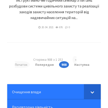
інструктивно-методичний семінар з питань
розбудови системи цивільного захисту та реалізації
заходів захисту населення територій від
надзвичайних ситуацій на...
20. 04. 2021
676
0
Сторінка 908 з 1 252
«
Початок
Попередня
908
Наступна
Очищення влади
Регуляторна діяльність