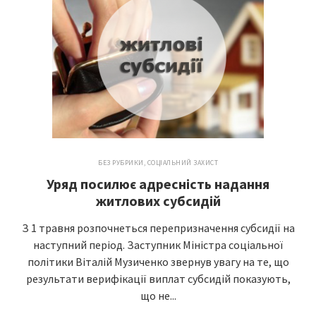
БЕЗ РУБРИКИ
,
СОЦІАЛЬНИЙ ЗАХИСТ
Уряд посилює адресність надання
житлових субсидій
З 1 травня розпочнеться перепризначення субсидії на
наступний період. Заступник Міністра соціальної
політики Віталій Музиченко звернув увагу на те, що
результати верифікації виплат субсидій показують,
що не...