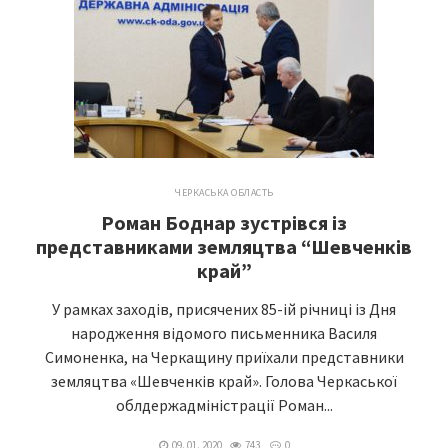
ЧЕРКАСЬКА ОБЛАСТЬ
Роман Боднар зустрівся із
представниками земляцтва “Шевченків
край”
У рамках заходів, присячених 85-ій річниці із Дня
народження відомого письменника Василя
Симоненка, на Черкащину приїхали представники
земляцтва «Шевченків край». Голова Черкаської
облдержадміністрації Роман...
09. 01. 2020
743
0