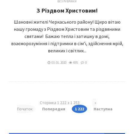
БЕЗ РУБРИКИ
З Різдвом Христовим!
Шановні жителі Черкаського району! Щиро вітаю
нашу громаду з Різдвом Христовим та різдвяними
святами! Бажаю тепла і затишку в домі,
взаєморозуміння і підтримки в сім’ї, здійснення мрій,
великих і світлих...
03. 01. 2020
695
0
Сторінка 1 222 з 1 253
«
Початок
Попередня
1 222
Наступна