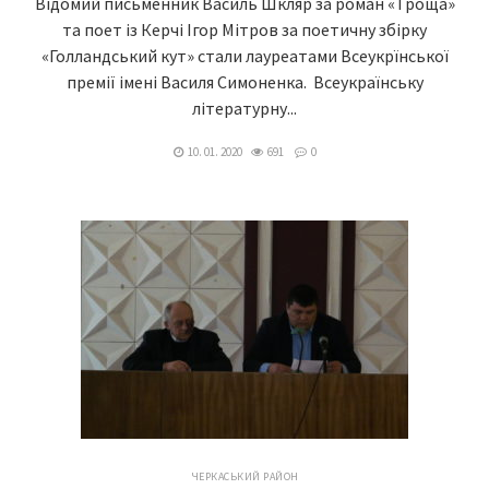
Відомий письменник Василь Шкляр за роман «Троща»
та поет із Керчі Ігор Мітров за поетичну збірку
«Голландський кут» стали лауреатами Всеукрїнської
премії імені Василя Симоненка. Всеукраїнську
літературну...
10. 01. 2020
691
0
ЧЕРКАСЬКИЙ РАЙОН