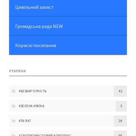
Цивільний захист
Громадська рада NEW
Корисні посилання
РУБРИКИ
#БЕЗБАР'ЄРНІСТЬ
42
#ЗЕЛЕНА КРАЇНА
5
#ТИ ЯК?
24
АГРОПРОМИСЛОВИЙ КОМПЛЕКС
68