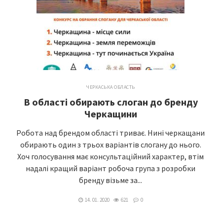
ЧЕРКАСЬКА ОБЛАСТЬ
В області обирають слоган до бренду
Черкащини
Робота над брендом області триває. Нині черкащани
обирають один з трьох варіантів слогану до нього.
Хоч голосування має консультаційний характер, втім
надалі кращий варіант робоча група з розробки
бренду візьме за...
14. 01. 2020
621
0