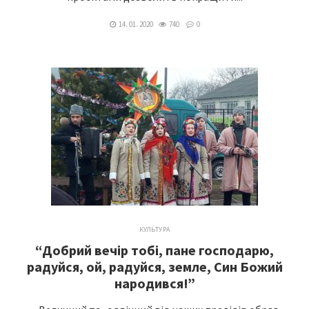
14. 01. 2020
740
0
КУЛЬТУРА
“Добрий вечір тобі, пане господарю,
радуйся, ой, радуйся, земле, Син Божий
народився!”