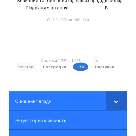
Величний та одвічний від наших прадідів обряд
Різдвяного вітання! В...
13. 01. 2020
2662
0
Сторінка 1 220 з 1 253
«
Початок
Попередня
1 220
Наступна
Очищення влади
Регуляторна діяльність