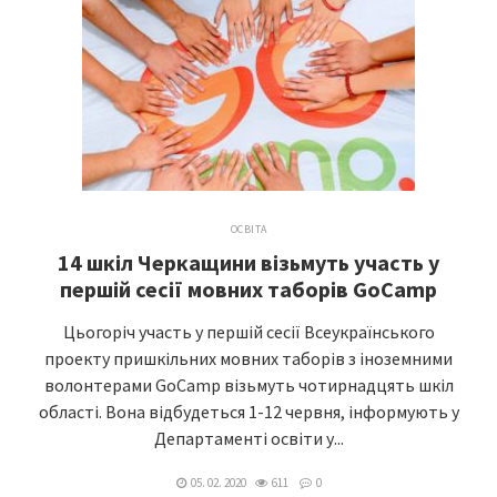
ОСВІТА
14 шкіл Черкащини візьмуть участь у
першій сесії мовних таборів GoCamp
Цьогоріч участь у першій сесії Всеукраїнського
проекту пришкільних мовних таборів з іноземними
волонтерами GoCamp візьмуть чотирнадцять шкіл
області. Вона відбудеться 1-12 червня, інформують у
Департаменті освіти у...
05. 02. 2020
611
0