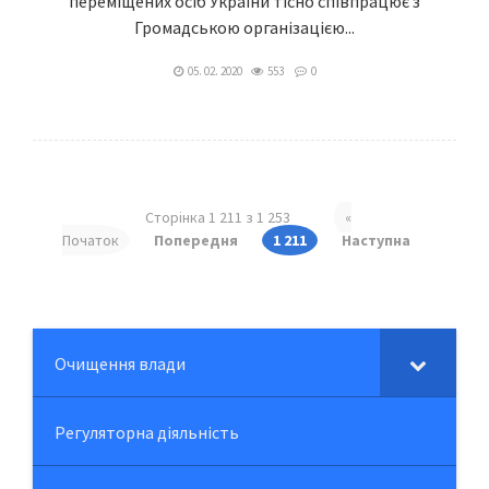
переміщених осіб України тісно співпрацює з
Громадською організацією...
05. 02. 2020
553
0
Сторінка 1 211 з 1 253
«
Початок
Попередня
1 211
Наступна
Очищення влади
Регуляторна діяльність