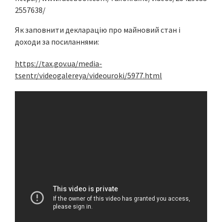
2557638/
Як заповнити декларацію про майновий стан і
доходи за посиланнями:
https://tax.gov.ua/media-
tsentr/videogalereya/videouroki/5977.html