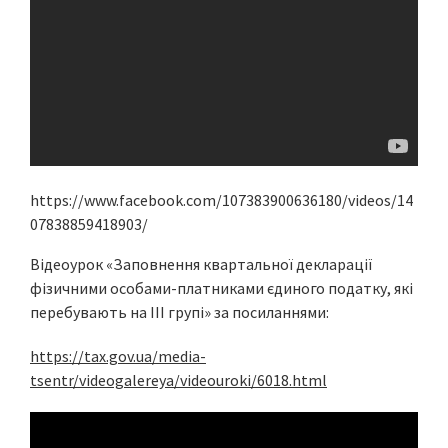
https://www.facebook.com/107383900636180/videos/14
07838859418903/
Відеоурок «Заповнення квартальної декларації
фізичними особами-платниками єдиного податку, які
перебувають на ІІІ групі» за посиланнями:
https://tax.gov.ua/media-
tsentr/videogalereya/videouroki/6018.html