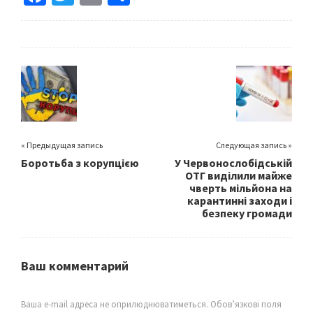
ce
wi
m
h
b
tt
ai
ar
o
er
l
e
o
k
« Предыдущая запись
Следующая запись »
Боротьба з корупцією
У Червонослобідській
ОТГ виділили майже
чверть мільйона на
карантинні заходи і
безпеку громади
Ваш комментарий
Ваша e-mail адреса не оприлюднюватиметься.
Обов’язкові поля