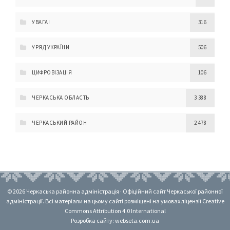
УВАГА!
316
УРЯД УКРАЇНИ
506
ЦИФРОВІЗАЦІЯ
106
ЧЕРКАСЬКА ОБЛАСТЬ
3 388
ЧЕРКАСЬКИЙ РАЙОН
2 478
© 2026 Черкаська районна адміністрація · Офіційний сайт Черкаської районної
адміністрації. Всі матеріали на цьому сайті розміщені на умовах ліцензії Creative
Commons Attribution 4.0 International
Розробка сайту: webseta.com.ua