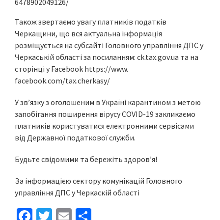
6478902049126/
Також звертаємо увагу платників податків
Черкащини, що вся актуальна інформація
розміщується на субсайті Головного управління ДПС у
Черкаській області за посиланням: ck.tax.gov.ua та на
сторінці у Facebook https://www.
facebook.com/tax.cherkasy/
У зв’язку з оголошеним в Україні карантином з метою
запобігання поширення вірусу COVID-19 закликаємо
платників користуватися електронними сервісами
від Державної податкової служби.
Будьте свідомими та бережіть здоров’я!
За інформацією сектору комунікацій Головного
управління ДПС у Черкаскій області
Fa
T
E
S