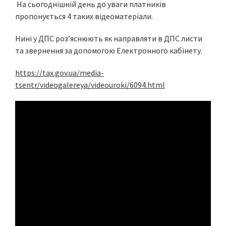
На сьогоднішній день до уваги платників
пропонується 4 таких відеоматеріали.
Нині у ДПС роз’яснюють як направляти в ДПС листи
та звернення за допомогою Електронного кабінету.
https://tax.gov.ua/media-
tsentr/videogalereya/videouroki/6094.html