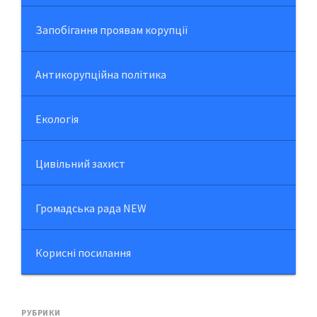
Запобігання проявам корупції
Антикорупційна політика
Екологія
Цивільний захист
Громадська рада NEW
Корисні посилання
РУБРИКИ