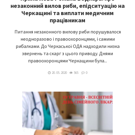
незаконний вилов риби, епідситуацію на
Черкащині та виплати медичним
працівникам
Питання незаконного вилову риби порушувалося
неодноразово і правоохоронцями, і самими
рибалками. До Черкаської ОДА надходили низка
звернень та скарг з цього приводу. Днями
правоохоронцями Черкащини була...
20. 05. 2020
565
0