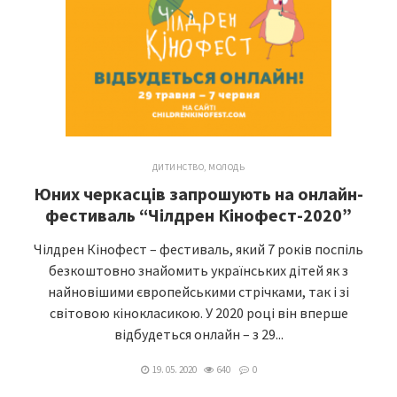
ДИТИНСТВО, МОЛОДЬ
Юних черкасців запрошують на онлайн-
фестиваль “Чілдрен Кінофест-2020”
Чілдрен Кінофест – фестиваль, який 7 років поспіль
безкоштовно знайомить українських дітей як з
найновішими європейськими стрічками, так і зі
світовою кінокласикою. У 2020 році він вперше
відбудеться онлайн – з 29...
19. 05. 2020
640
0