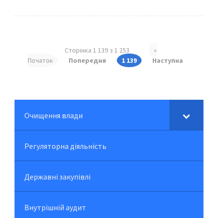
Сторінка 1 139 з 1 253
«
Початок
Попередня
1 139
Наступна
Очищення влади
Регуляторна діяльність
Державні закупівлі
Внутрішній аудит