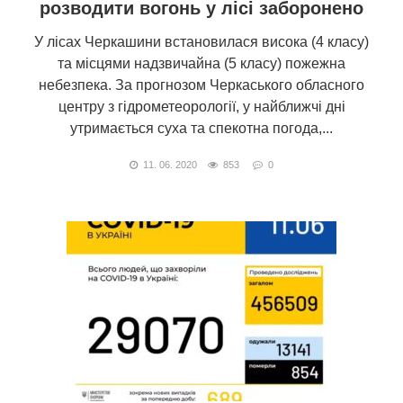
розводити вогонь у лісі заборонено
У лісах Черкашини встановилася висока (4 класу)
та місцями надзвичайна (5 класу) пожежна
небезпека. За прогнозом Черкаського обласного
центру з гідрометеорології, у найближчі дні
утримається суха та спекотна погода,...
11. 06. 2020
853
0