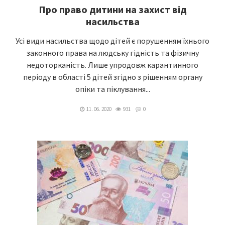
Про право дитини на захист від
насильства
Усі види насильства щодо дітей є порушенням їхнього
законного права на людську гідність та фізичну
недоторканість. Лише упродовж карантинного
періоду в області 5 дітей згідно з рішенням органу
опіки та піклування...
11. 06. 2020
931
0