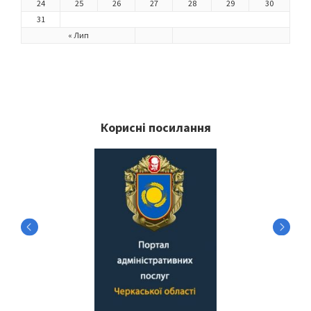
24
25
26
27
28
29
30
31
« Лип
Корисні посилання