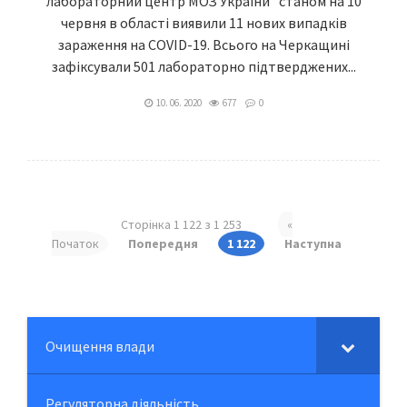
лабораторний центр МОЗ України” станом на 10
червня в області виявили 11 нових випадків
зараження на COVID-19. Всього на Черкащині
зафіксували 501 лабораторно підтверджених...
10. 06. 2020
677
0
Сторінка 1 122 з 1 253
«
Початок
Попередня
1 122
Наступна
Очищення влади
Регуляторна діяльність