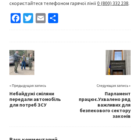
скористайтеся телефоном гарячої лінії
0 (800) 332 238
.
Fa
T
E
S
ce
wi
m
h
b
tt
ai
ar
o
er
l
e
o
k
« Предыдущая запись
Следующая запись »
Небайдужі сміляни
Парламент
передали автомобіль
працює.Ухвалено ряд
для потреб ЗСУ
важливих для
безпекового сектору
законів
Ваш комментарий