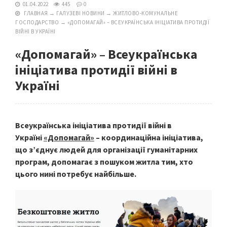
01.04.2022
445
0
ГЛАВНАЯ
→
ГАЛУЗЕВІ НОВИНИ
→
ЖИТЛОВО-КОМУНАЛЬНЕ
ГОСПОДАРСТВО
→
«ДОПОМАГАЙ» – ВСЕУКРАЇНСЬКА ІНІЦІАТИВА ПРОТИДІЇ
ВІЙНІ В УКРАЇНІ
«Допомагай» – Всеукраїнська
ініціатива протидії війні в
Україні
Всеукраїнська ініціатива протидії війні в
Україні
«Допомагай»
– координаційна ініціатива,
що з’єднує людей для організації гуманітарних
програм, допомагає з пошуком житла тим, хто
цього нині потребує найбільше.