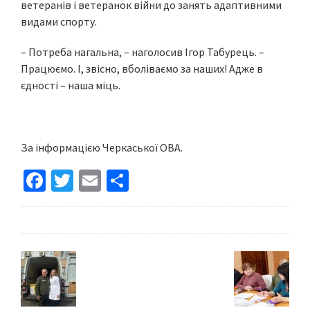
ветеранів і ветеранок війни до занять адаптивними
видами спорту.
– Потреба нагальна, – наголосив Ігор Табурець. –
Працюємо. І, звісно, вболіваємо за наших! Адже в
єдності – наша міць.
За інформацією Черкаської ОВА.
Fa
T
E
S
ce
wi
m
h
b
tt
ai
ar
o
er
l
e
o
k