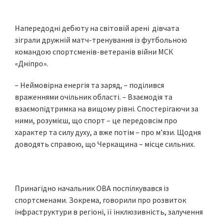
Напередодні дебюту на світовій арені дівчата
зіграли дружній матч-тренування із футбольною
командою спортсменів-ветеранів війни МСК
«Дніпро».
– Неймовірна енергія та заряд, – поділився
враженнями очільник області. – Взаємодія та
взаємопідтримка на вищому рівні. Спостерігаючи за
ними, розумієш, що спорт – це передовсім про
характер та силу духу, а вже потім – про м’язи. Щодня
доводять справою, що Черкащина – місце сильних.
Принагідно начальник ОВА поспілкувався із
спортсменами. Зокрема, говорили про розвиток
інфраструктури в регіоні, її інклюзивність, залучення