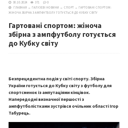
30.10.2024
371
0
ГЛАВНАЯ
→
ГАЛУЗЕВІ НОВИНИ
→
СПОРТ
→
ГАРТОВАНІ СПОРТОМ:
ЖІНОЧА ЗБІРНА З АМПФУТБОЛУ ГОТУЄТЬСЯ ДО КУБКУ СВІТУ
Гартовані спортом: жіноча
збірна з ампфутболу готується
до Кубку світу
Безпрецедентна подія у світі спорту. Збірна
України готується до Кубку світу з футболу для
спортсменок із ампутаціями кінцівок.
Напередодні визначної першості з
ампфутболістками зустрівся очільник області Ігор
Табурець.