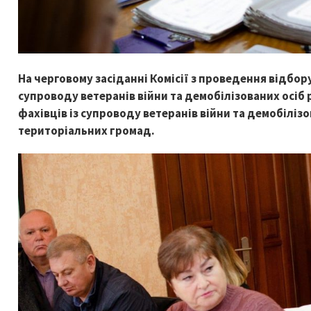
На черговому засіданні Комісії з проведення відбор
супроводу ветеранів війни та демобілізованих осіб
фахівців із супроводу ветеранів війни та демобіліз
територіальних громад.