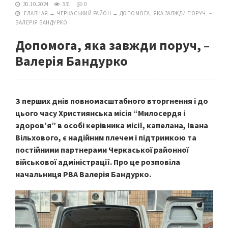
30.10.2024
331
0
ГЛАВНАЯ
→
ЧЕРКАСЬКИЙ РАЙОН
→
ДОПОМОГА, ЯКА ЗАВЖДИ ПОРУЧ, –
ВАЛЕРІЯ БАНДУРКО
Допомога, яка завжди поруч, –
Валерія Бандурко
З перших днів повномасштабного вторгнення і до
цього часу Християнська місія “Милосердя і
здоров’я” в особі керівника місії, капелана, Івана
Вільхового, є надійним плечем і підтримкою та
постійними партнерами Черкаської районної
військової адміністрації. Про це розповіла
начальниця РВА Валерія Бандурко.