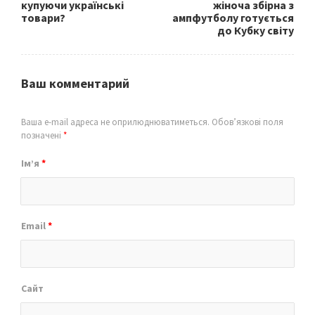
купуючи українські
жіноча збірна з
товари?
ампфутболу готується
до Кубку світу
Ваш комментарий
Ваша e-mail адреса не оприлюднюватиметься.
Обов’язкові поля
позначені
*
Ім’я
*
Email
*
Сайт